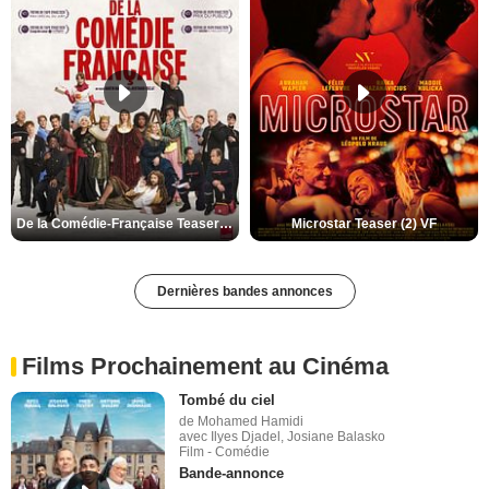
De la Comédie-Française Teaser (3) VF
Microstar Teaser (2) VF
Dernières bandes annonces
Films Prochainement au Cinéma
Tombé du ciel
de Mohamed Hamidi
avec Ilyes Djadel, Josiane Balasko
Film - Comédie
Bande-annonce