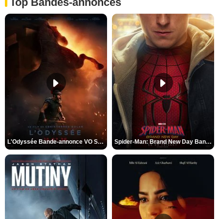
Top Bandes-annonces
L'Odyssée Bande-annonce VO STFR
Spider-Man: Brand New Day Bande-annonce VO STFR