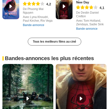
New Day
4,2
4,1
De Phuong Mai
Nguyen
De Destin Daniel
Cretton
Avec Lyna Khoudri,
Paul Kircher, Rio Vega
Avec Tom Holland,
Zendaya, Sadie Sink
Bande-annonce
Bande-annonce
Tous les meilleurs films au ciné
Bandes-annonces les plus récentes