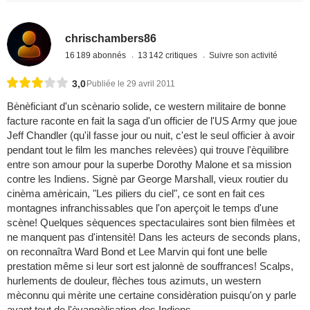
chrischambers86
16 189 abonnés
13 142 critiques
Suivre son activité
3,0
Publiée le 29 avril 2011
Bènèficiant d'un scènario solide, ce western militaire de bonne
facture raconte en fait la saga d'un officier de l'US Army que joue
Jeff Chandler (qu'il fasse jour ou nuit, c'est le seul officier à avoir
pendant tout le film les manches relevèes) qui trouve l'èquilibre
entre son amour pour la superbe Dorothy Malone et sa mission
contre les Indiens. Signè par George Marshall, vieux routier du
cinèma amèricain, "Les piliers du ciel", ce sont en fait ces
montagnes infranchissables que l'on aperçoit le temps d'une
scène! Quelques sèquences spectaculaires sont bien filmèes et
ne manquent pas d'intensitè! Dans les acteurs de seconds plans,
on reconnaîtra Ward Bond et Lee Marvin qui font une belle
prestation même si leur sort est jalonnè de souffrances! Scalps,
hurlements de douleur, flèches tous azimuts, un western
mèconnu qui mèrite une certaine considèration puisqu'on y parle
avant tout de l'èvangèlisation des Indiens...