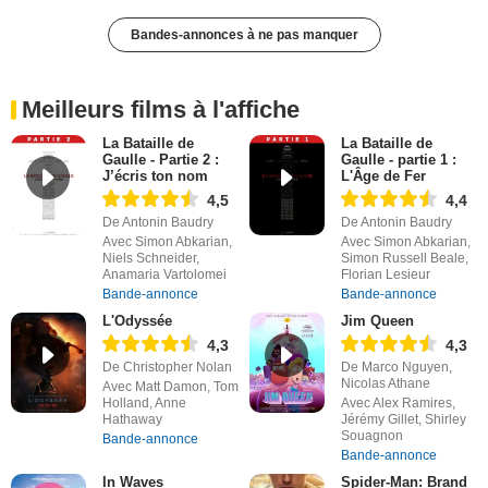
Bandes-annonces à ne pas manquer
Meilleurs films à l'affiche
La Bataille de
La Bataille de
Gaulle - Partie 2 :
Gaulle - partie 1 :
J’écris ton nom
L'Âge de Fer
4,5
4,4
De Antonin Baudry
De Antonin Baudry
Avec Simon Abkarian,
Avec Simon Abkarian,
Niels Schneider,
Simon Russell Beale,
Anamaria Vartolomei
Florian Lesieur
Bande-annonce
Bande-annonce
L'Odyssée
Jim Queen
4,3
4,3
De Christopher Nolan
De Marco Nguyen,
Nicolas Athane
Avec Matt Damon, Tom
Holland, Anne
Avec Alex Ramires,
Hathaway
Jérémy Gillet, Shirley
Souagnon
Bande-annonce
Bande-annonce
In Waves
Spider-Man: Brand