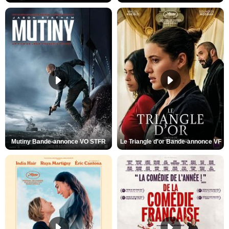
Mutiny Bande-annonce VO STFR
Le Triangle d'or Bande-annonce VF