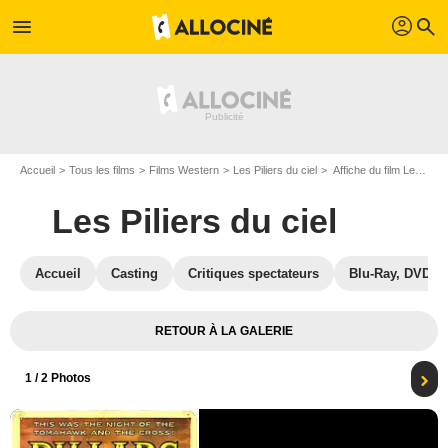
profil
menu
search
Accueil
Tous les films
Films Western
Les Piliers du ciel
Affiche du film Les Piliers du ciel - Photo 1
Les Piliers du ciel
Accueil
Casting
Critiques spectateurs
Blu-Ray, DVD
RETOUR À LA GALERIE
1
/ 2 Photos