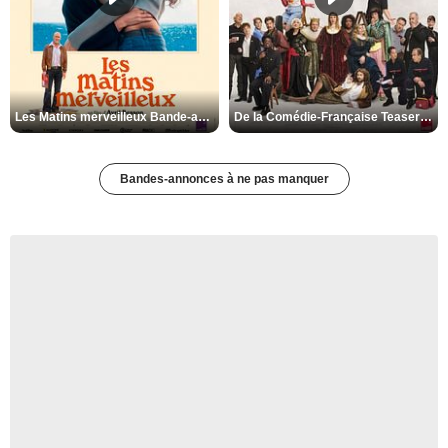
Les Matins merveilleux Bande-annonce VF
De la Comédie-Française Teaser VF
Bandes-annonces à ne pas manquer