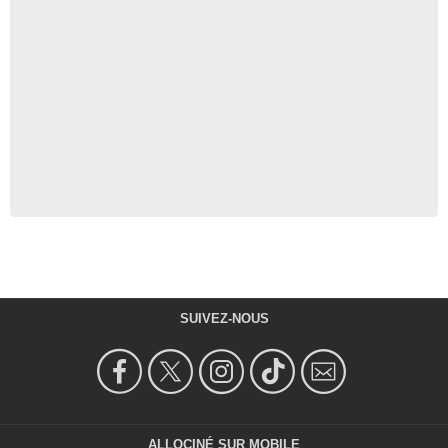
SUIVEZ-NOUS
ALLOCINÉ SUR MOBILE