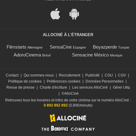
ALLOCINÉ À L'ÉTRANGER
Filmstarts
SensaCine
Beyazperde
Allemagne
Espagne
Turquie
AdoroCinema
Sensacine México
Brésil
Mexique
Contact
|
Qui sommes-nous
|
Recrutement
|
Publicité
|
CGU
|
CGV
|
Politique de cookies
|
Préférences cookies
|
Données Personnelles
|
Revue de presse
|
Charte d'écriture
|
Les services AlloCiné
|
Gérer Utiq
|
©AlloCiné
Retrouvez tous les horaires et infos de votre cinéma sur le numéro AlloCiné :
0 892 892 892
(0,90€/minute)