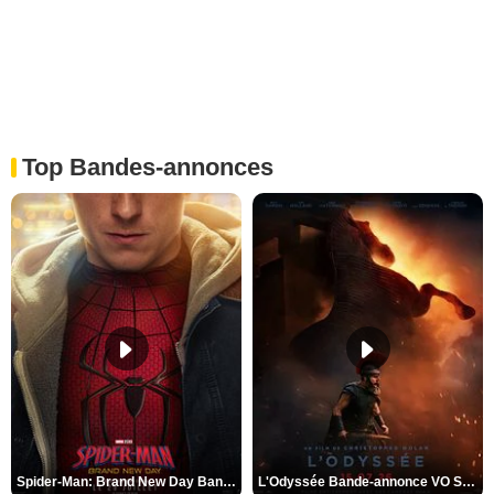
Top Bandes-annonces
Spider-Man: Brand New Day Bande-annonce VO STFR
L'Odyssée Bande-annonce VO STFR