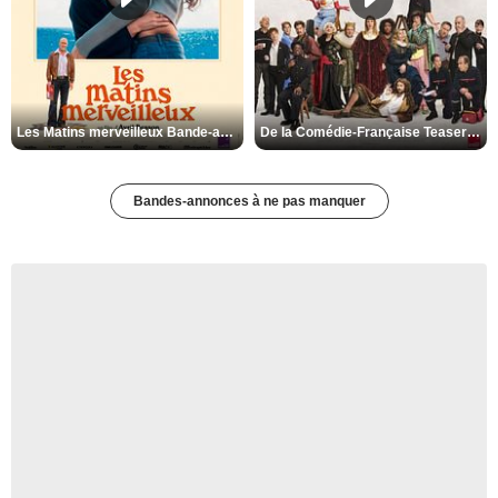
Les Matins merveilleux Bande-annonce VF
De la Comédie-Française Teaser VF
Bandes-annonces à ne pas manquer