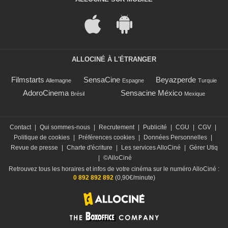
ALLOCINÉ À L'ÉTRANGER
Filmstarts
SensaCine
Beyazperde
Allemagne
Espagne
Turquie
AdoroCinema
Sensacine México
Brésil
Mexique
Contact
|
Qui sommes-nous
|
Recrutement
|
Publicité
|
CGU
|
CGV
|
Politique de cookies
|
Préférences cookies
|
Données Personnelles
|
Revue de presse
|
Charte d'écriture
|
Les services AlloCiné
|
Gérer Utiq
|
©AlloCiné
Retrouvez tous les horaires et infos de votre cinéma sur le numéro AlloCiné :
0 892 892 892
(0,90€/minute)