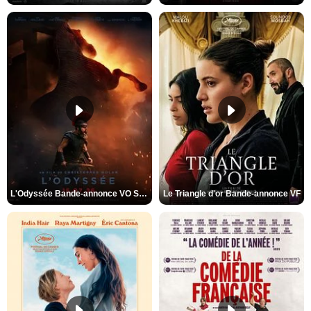
L'Odyssée Bande-annonce VO STFR
Le Triangle d'or Bande-annonce VF