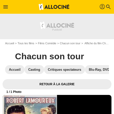
profil
menu
search
Accueil
Tous les films
Films Comédie
Chacun son tour
Affiche du film Chacun son tour - Photo 1
Chacun son tour
Accueil
Casting
Critiques spectateurs
Blu-Ray, DVD
RETOUR À LA GALERIE
1
/ 1 Photo