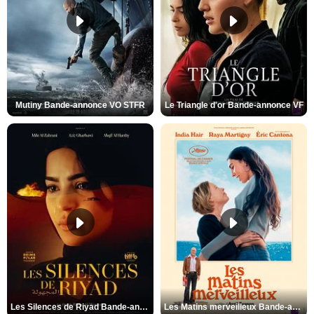
Mutiny Bande-annonce VO STFR
Le Triangle d'or Bande-annonce VF
Les Silences de Riyad Bande-annonce VO STFR
Les Matins merveilleux Bande-annonce VF