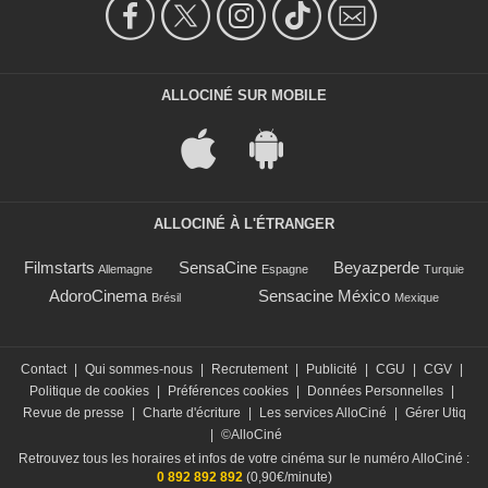
ALLOCINÉ SUR MOBILE
ALLOCINÉ À L'ÉTRANGER
Filmstarts
SensaCine
Beyazperde
Allemagne
Espagne
Turquie
AdoroCinema
Sensacine México
Brésil
Mexique
Contact
|
Qui sommes-nous
|
Recrutement
|
Publicité
|
CGU
|
CGV
|
Politique de cookies
|
Préférences cookies
|
Données Personnelles
|
Revue de presse
|
Charte d'écriture
|
Les services AlloCiné
|
Gérer Utiq
|
©AlloCiné
Retrouvez tous les horaires et infos de votre cinéma sur le numéro AlloCiné :
0 892 892 892
(0,90€/minute)