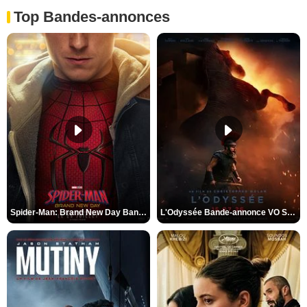
Top Bandes-annonces
Spider-Man: Brand New Day Bande-annonce VO STFR
L'Odyssée Bande-annonce VO STFR