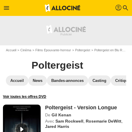
profil
menu
search
Accueil
Cinéma
Films Epouvante-horreur
Poltergeist
Poltergeist en Blu Ray
P
Poltergeist
Accueil
News
Bandes-annonces
Casting
Critiques
Voir toutes les offres DVD
Poltergeist - Version Longue
De
Gil Kenan
Avec
Sam Rockwell
,
Rosemarie DeWitt
,
Jared Harris