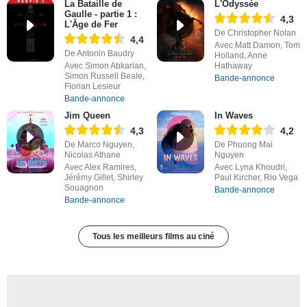
La Bataille de
L'Odyssée
Gaulle - partie 1 :
4,3
L'Âge de Fer
De Christopher Nolan
4,4
Avec Matt Damon, Tom
De Antonin Baudry
Holland, Anne
Avec Simon Abkarian,
Hathaway
Simon Russell Beale,
Bande-annonce
Florian Lesieur
Bande-annonce
Jim Queen
In Waves
4,3
4,2
De Marco Nguyen,
De Phuong Mai
Nicolas Athane
Nguyen
Avec Alex Ramires,
Avec Lyna Khoudri,
Jérémy Gillet, Shirley
Paul Kircher, Rio Vega
Souagnon
Bande-annonce
Bande-annonce
Tous les meilleurs films au ciné