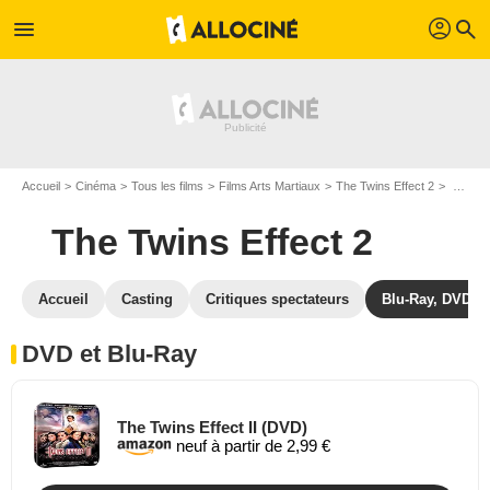
profil
menu
search
Accueil
Cinéma
Tous les films
Films Arts Martiaux
The Twins Effect 2
The Twins Effect 2 en DVD Blu Ray
The Twins Effect 2
Accueil
Casting
Critiques spectateurs
Blu-Ray, DVD
DVD et Blu-Ray
The Twins Effect II (DVD)
neuf à partir de 2,99 €