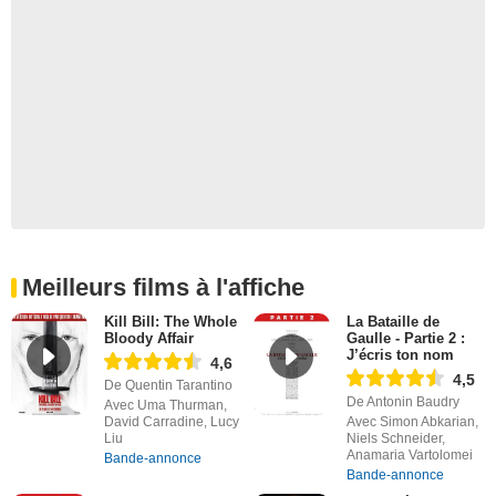
Meilleurs films à l'affiche
Kill Bill: The Whole
La Bataille de
Bloody Affair
Gaulle - Partie 2 :
J’écris ton nom
4,6
4,5
De Quentin Tarantino
De Antonin Baudry
Avec Uma Thurman,
David Carradine, Lucy
Avec Simon Abkarian,
Liu
Niels Schneider,
Anamaria Vartolomei
Bande-annonce
Bande-annonce