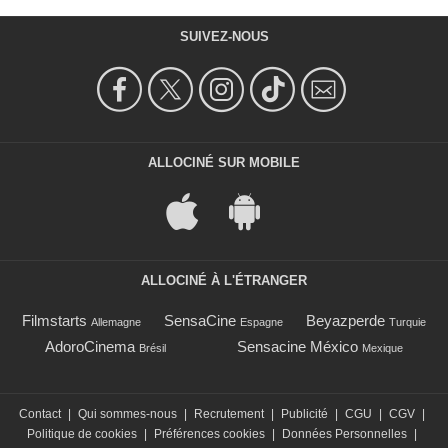
SUIVEZ-NOUS
ALLOCINÉ SUR MOBILE
ALLOCINÉ À L'ÉTRANGER
Filmstarts
SensaCine
Beyazperde
Allemagne
Espagne
Turquie
AdoroCinema
Sensacine México
Brésil
Mexique
Contact
|
Qui sommes-nous
|
Recrutement
|
Publicité
|
CGU
|
CGV
|
Politique de cookies
|
Préférences cookies
|
Données Personnelles
|