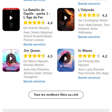
Bande-annonce
Bande-annonce
La Bataille de
L'Odyssée
Gaulle - partie 1 :
4,3
L'Âge de Fer
De Christopher Nolan
4,4
Avec Matt Damon, Tom
De Antonin Baudry
Holland, Anne
Avec Simon Abkarian,
Hathaway
Simon Russell Beale,
Bande-annonce
Florian Lesieur
Bande-annonce
Jim Queen
In Waves
4,3
4,2
De Marco Nguyen,
De Phuong Mai
Nicolas Athane
Nguyen
Avec Alex Ramires,
Avec Lyna Khoudri,
Jérémy Gillet, Shirley
Paul Kircher, Rio Vega
Souagnon
Bande-annonce
Bande-annonce
Tous les meilleurs films au ciné