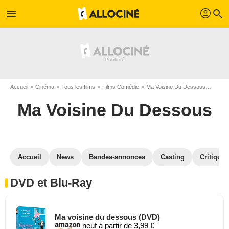
profil
menu
search
Accueil
Cinéma
Tous les films
Films Comédie
Ma Voisine Du Dessous
Ma Vo
Ma Voisine Du Dessous
Accueil
News
Bandes-annonces
Casting
Critiques
DVD et Blu-Ray
Ma voisine du dessous (DVD)
neuf à partir de 3,99 €