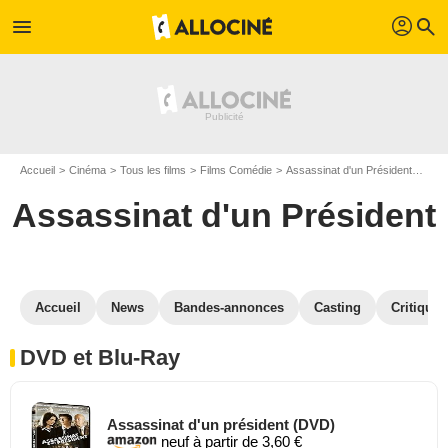
profil
menu
search
Accueil
Cinéma
Tous les films
Films Comédie
Assassinat d'un Président
Assa
Assassinat d'un Président
Accueil
News
Bandes-annonces
Casting
Critiques
DVD et Blu-Ray
Assassinat d'un président (DVD)
neuf à partir de 3,60 €