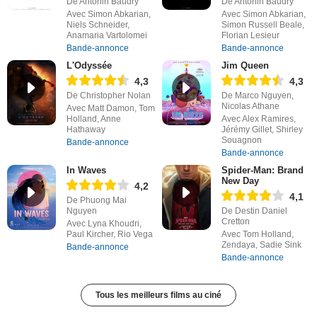
De Antonin Baudry
De Antonin Baudry
Avec Simon Abkarian,
Avec Simon Abkarian,
Niels Schneider,
Simon Russell Beale,
Anamaria Vartolomei
Florian Lesieur
Bande-annonce
Bande-annonce
L'Odyssée
Jim Queen
4,3
4,3
De Christopher Nolan
De Marco Nguyen,
Nicolas Athane
Avec Matt Damon, Tom
Holland, Anne
Avec Alex Ramires,
Hathaway
Jérémy Gillet, Shirley
Souagnon
Bande-annonce
Bande-annonce
In Waves
Spider-Man: Brand
New Day
4,2
4,1
De Phuong Mai
Nguyen
De Destin Daniel
Cretton
Avec Lyna Khoudri,
Paul Kircher, Rio Vega
Avec Tom Holland,
Zendaya, Sadie Sink
Bande-annonce
Bande-annonce
Tous les meilleurs films au ciné