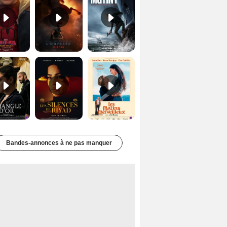
Le Triangle d'or Bande-annonce VF
Les Silences de Riyad Bande-annonce VO STFR
Les Matins merveilleux Bande-annonce VF
Bandes-annonces à ne pas manquer