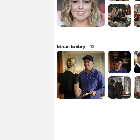
Ethan Embry
- 42