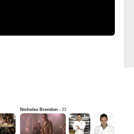
Nicholas Brendon
- 33