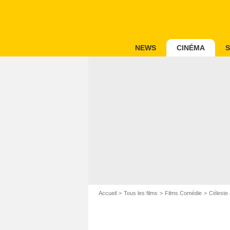
NEWS
CINÉMA
S
Accueil
Tous les films
Films Comédie
Céleste 