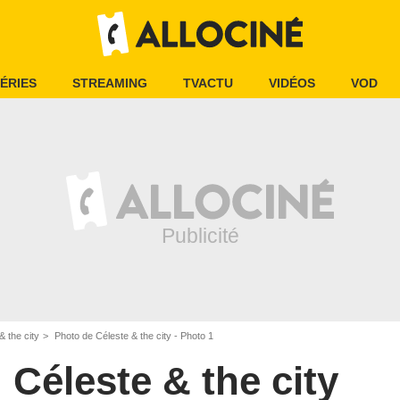
ÉRIES
STREAMING
TVACTU
VIDÉOS
VOD
& the city
Photo de Céleste & the city - Photo 1
Céleste & the city