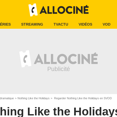
ÉRIES
STREAMING
TVACTU
VIDÉOS
VOD
dramatique
Nothing Like the Holidays
Regarder Nothing Like the Holidays en SVOD
hing Like the Holiday