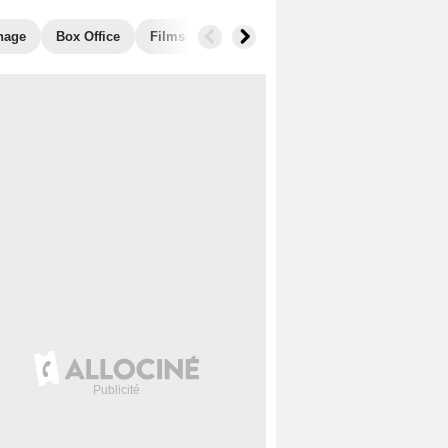
nage
Box Office
Films similaires