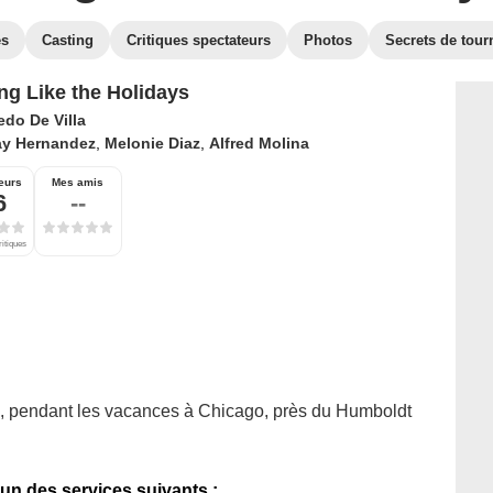
es
Casting
Critiques spectateurs
Photos
Secrets de tour
ng Like the Holidays
edo De Villa
ay Hernandez
,
Melonie Diaz
,
Alfred Molina
eurs
Mes amis
6
--
ritiques
, pendant les vacances à Chicago, près du Humboldt
'un des services suivants :