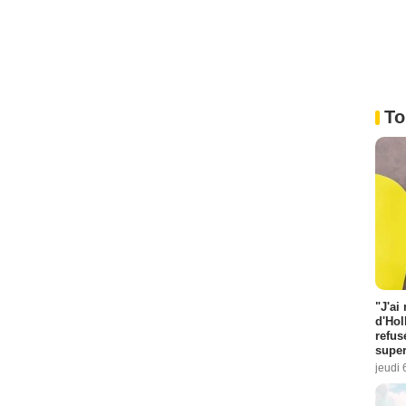
To
"J'ai
d'Hol
refus
super
jeudi 