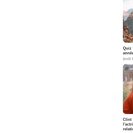
Quiz 
année
jeudi 
Clint
l'act
relat