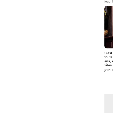
jeudi 
C'est
toute
ans, 
têtes
jeudi 