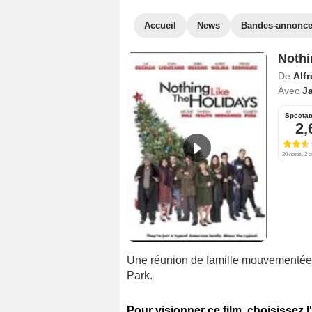
Accueil
News
Bandes-annonc
Nothi
De
Alfr
Avec
J
Spectat
2,
20 notes, 2 c
Une réunion de famille mouvementée
Park.
Pour visionner ce film, choisissez l