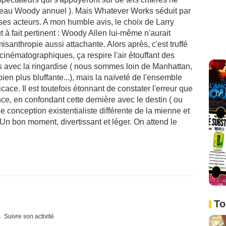
uveau Woody annuel ). Mais Whatever Works séduit par
 ses acteurs. A mon humble avis, le choix de Larry
t à fait pertinent : Woody Allen lui-même n'aurait
santhropie aussi attachante. Alors après, c'est truffé
t cinématographiques, ça respire l'air étouffant des
fois avec la ringardise ( nous sommes loin de Manhattan,
ien plus bluffante...), mais la naïveté de l'ensemble
icace. Il est toutefois étonnant de constater l'erreur que
nce, en confondant cette dernière avec le destin ( ou
ne conception existentialiste différente de la mienne et
 Un bon moment, divertissant et léger. On attend le
To
Suivre son activité