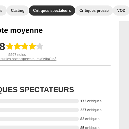
es
Casting
Critiques spectateurs
Critiques presse
VOD
te moyenne
,8
5597 notes
 sur les notes spectateurs d'AlloCiné
IQUES SPECTATEURS
172 critiques
227 critiques
82 critiques
85 critiques