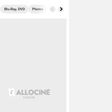
Blu-Ray, DVD
Photos
Secrets de tournage
Box Office