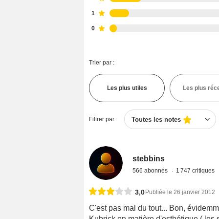
1
0
Trier par :
Les plus utiles
Les plus réc
Filtrer par :
Toutes les notes
stebbins
566 abonnés
1 747 critiques
3,0
Publiée le 26 janvier 2012
C'est pas mal du tout... Bon, évidemm
Kubrick en matière d'esthétique ( les 