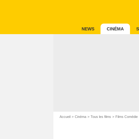
NEWS
CINÉMA
S
Accueil
Cinéma
Tous les films
Films Comédie