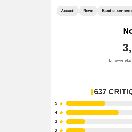
Accueil
News
Bandes-annonc
No
3
En savoir plus
637 CRIT
5
4
3
2