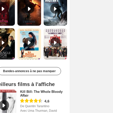
Le Triangle d'or Bande-annonce VF
Les Matins merveilleux Bande-annonce VF
De la Comédie-Française Teaser VF
Bandes-annonces à ne pas manquer
illeurs films à l'affiche
Kill Bill: The Whole Bloody
Affair
4,6
De Quentin Tarantino
Avec Uma Thurman, David