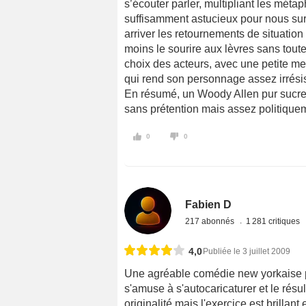
s’écouter parler, multipliant les mét
suffisamment astucieux pour nous surp
arriver les retournements de situatio
moins le sourire aux lèvres sans toute
choix des acteurs, avec une petite 
qui rend son personnage assez irrésis
En résumé, un Woody Allen pur sucre
sans prétention mais assez politiquem
0
0
Fabien D
217 abonnés
1 281 critiques
4,0
Publiée le 3 juillet 2009
Une agréable comédie new yorkaise pl
s'amuse à s'autocaricaturer et le résu
originalité mais l'exercice est brillant