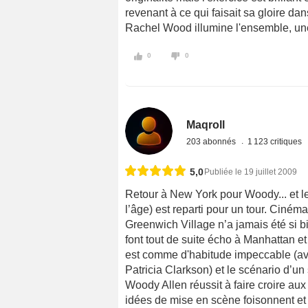
revenant à ce qui faisait sa gloire d
Rachel Wood illumine l'ensemble, un
0
0
Maqroll
203 abonnés
1 123 critiques
5,0
Publiée le 19 juillet 2009
Retour à New York pour Woody... et le 
l’âge) est reparti pour un tour. Ciném
Greenwich Village n’a jamais été si 
font tout de suite écho à Manhattan et
est comme d'habitude impeccable (avec
Patricia Clarkson) et le scénario d’un 
Woody Allen réussit à faire croire au
idées de mise en scène foisonnent et q