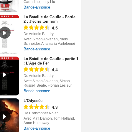
Carradine, Lucy Liu
Bande-annonce
La Bataille de Gaulle - Partie
2 : J’écris ton nom
4,5
De Antonin Baudry
Avec Simon Abkarian, Niels
Schneider, Anamaria Vartolomei
Bande-annonce
La Bataille de Gaulle - partie 1
: L'Âge de Fer
4,4
De Antonin Baudry
Avec Simon Abkarian, Simon
Russell Beale, Florian Lesieur
Bande-annonce
L'Odyssée
4,3
De Christopher Nolan
Avec Matt Damon, Tom Holland,
Anne Hathaway
Bande-annonce