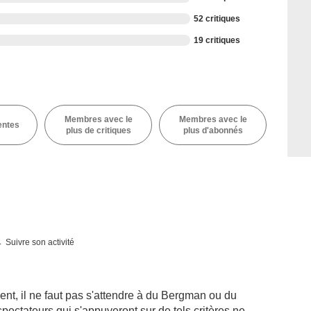
52 critiques
19 critiques
Membres avec le
Membres avec le
entes
plus de critiques
plus d'abonnés
Suivre son activité
ent, il ne faut pas s'attendre à du Bergman ou du
spectateurs qui s'appuyeront sur de tels critères ne