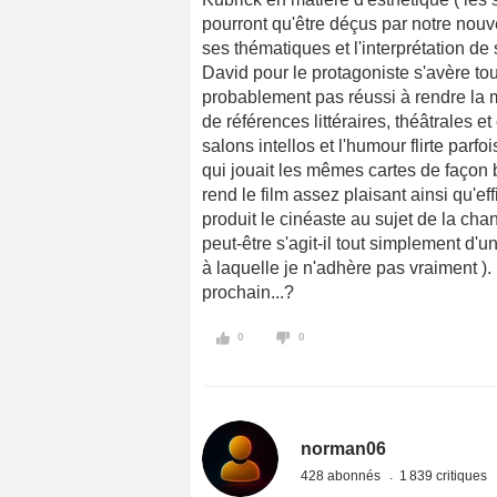
pourront qu'être déçus par notre no
ses thématiques et l'interprétation de
David pour le protagoniste s'avère tou
probablement pas réussi à rendre la mi
de références littéraires, théâtrales e
salons intellos et l'humour flirte par
qui jouait les mêmes cartes de façon b
rend le film assez plaisant ainsi qu'eff
produit le cinéaste au sujet de la cha
peut-être s'agit-il tout simplement d'u
à laquelle je n'adhère pas vraiment ).
prochain...?
0
0
norman06
428 abonnés
1 839 critiques