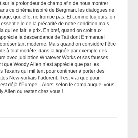
 sur la profondeur de champ afin de nous montrer
r dans ce cinéma inspiré de Bergman, les dialogues ne
’image, qui, elle, ne trompe pas. Et comme toujours, on
 essentielle de la précarité de notre condition mais
a qui en fait le prix. En bref, quand on croit aux
 apprécie la descendance de Tati dont Emmanuel
 représentant moderne. Mais quand on considère l’être
e à tout modèle, dans la lignée par exemple des
re avec jubilation Whatever Works et ses fausses
nt que Woody Allen n’est apprécié que par les
es Texans qui militent pour continuer à porter des
tes New-yorkais l’adorent. Il est vrai que pour
est déjà l’Europe... Alors, selon le camp auquel vous
dy Allen ou restez chez vous !