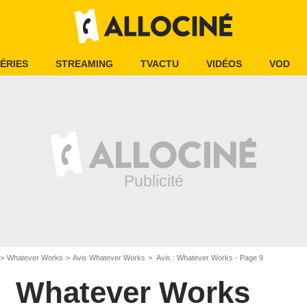
ÉRIES
STREAMING
TVACTU
VIDÉOS
VOD
Whatever Works
Avis Whatever Works
Avis : Whatever Works - Page 9
Whatever Works