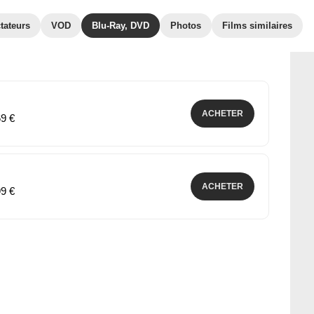
tateurs
VOD
Blu-Ray, DVD
Photos
Films similaires
ACHETER
69 €
ACHETER
99 €