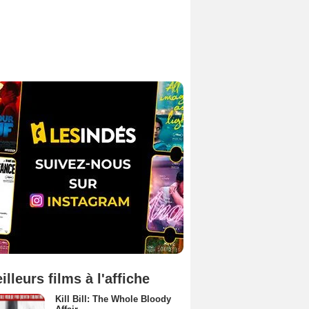
illeurs films à l'affiche
Kill Bill: The Whole Bloody