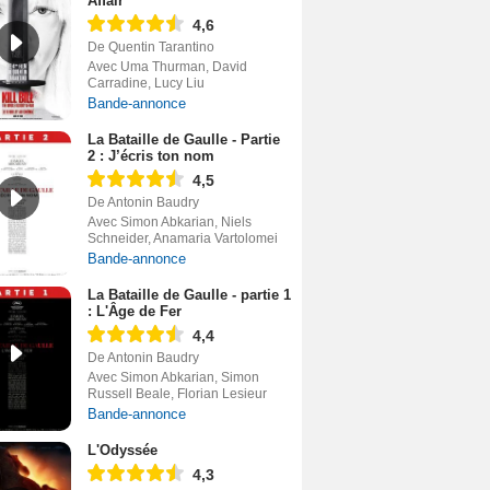
Affair
4,6
De Quentin Tarantino
Avec Uma Thurman, David
Carradine, Lucy Liu
Bande-annonce
La Bataille de Gaulle - Partie
2 : J’écris ton nom
4,5
De Antonin Baudry
Avec Simon Abkarian, Niels
Schneider, Anamaria Vartolomei
Bande-annonce
La Bataille de Gaulle - partie 1
: L'Âge de Fer
4,4
De Antonin Baudry
Avec Simon Abkarian, Simon
Russell Beale, Florian Lesieur
Bande-annonce
L'Odyssée
4,3