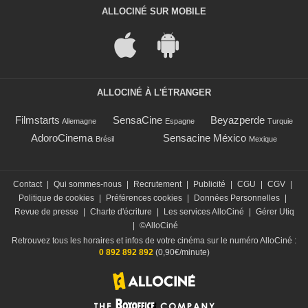
ALLOCINÉ SUR MOBILE
ALLOCINÉ À L'ÉTRANGER
Filmstarts
SensaCine
Beyazperde
Allemagne
Espagne
Turquie
AdoroCinema
Sensacine México
Brésil
Mexique
Contact
|
Qui sommes-nous
|
Recrutement
|
Publicité
|
CGU
|
CGV
|
Politique de cookies
|
Préférences cookies
|
Données Personnelles
|
Revue de presse
|
Charte d'écriture
|
Les services AlloCiné
|
Gérer Utiq
|
©AlloCiné
Retrouvez tous les horaires et infos de votre cinéma sur le numéro AlloCiné :
0 892 892 892
(0,90€/minute)