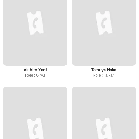
Akihito Yagi
Tatsuya Naka
Rôle : Giryu
Rôle : Taikan