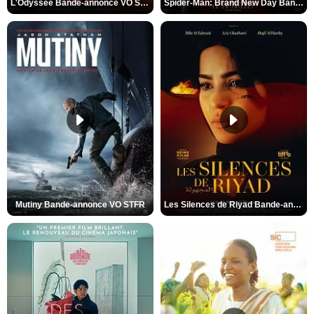
L'Odyssée Bande-annonce VO STFR
Spider-Man: Brand New Day Bande-annonce VO STFR
Mutiny Bande-annonce VO STFR
Les Silences de Riyad Bande-annonce VO STFR