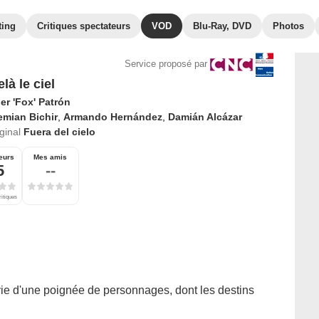
ting
Critiques spectateurs
VOD
Blu-Ray, DVD
Photos
Service proposé par
là le ciel
er 'Fox' Patrón
emian Bichir
,
Armando Hernández
,
Damián Alcázar
iginal
Fuera del cielo
eurs
Mes amis
5
--
ritiques
vie d'une poignée de personnages, dont les destins