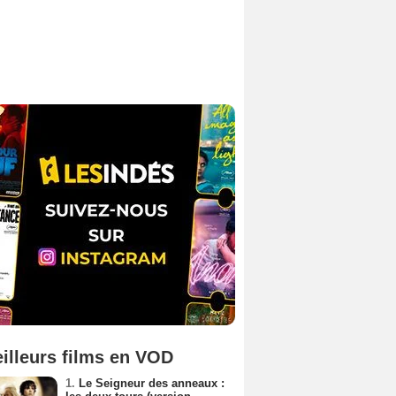
illeurs films en VOD
1.
Le Seigneur des anneaux :