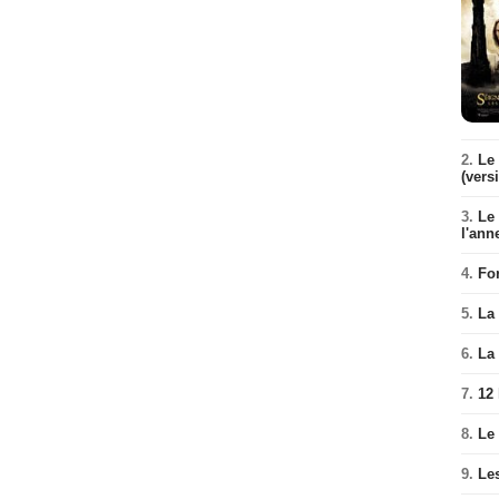
2.
Le 
(vers
3.
Le
l'ann
4.
Fo
5.
La 
6.
La 
7.
12
8.
Le
9.
Le