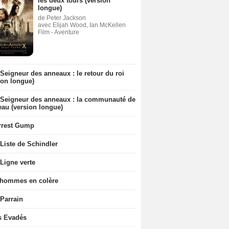
les deux tours (version
longue)
de Peter Jackson
avec Elijah Wood, Ian McKellen
Film - Aventure
Seigneur des anneaux : le retour du roi
ion longue)
 Seigneur des anneaux : la communauté de
eau (version longue)
rrest Gump
Liste de Schindler
Ligne verte
 hommes en colère
 Parrain
s Evadés