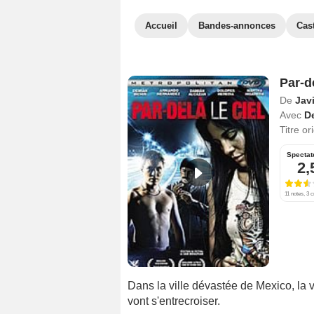
Accueil
Bandes-annonces
Cas
Par-de
De
Javi
Avec
D
Titre or
Spectat
2,
11 notes, 3 c
Dans la ville dévastée de Mexico, la 
vont s'entrecroiser.