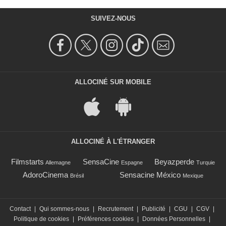
SUIVEZ-NOUS
ALLOCINÉ SUR MOBILE
ALLOCINÉ À L'ÉTRANGER
Filmstarts
SensaCine
Beyazperde
Allemagne
Espagne
Turquie
AdoroCinema
Sensacine México
Brésil
Mexique
Contact
|
Qui sommes-nous
|
Recrutement
|
Publicité
|
CGU
|
CGV
|
Politique de cookies
|
Préférences cookies
|
Données Personnelles
|