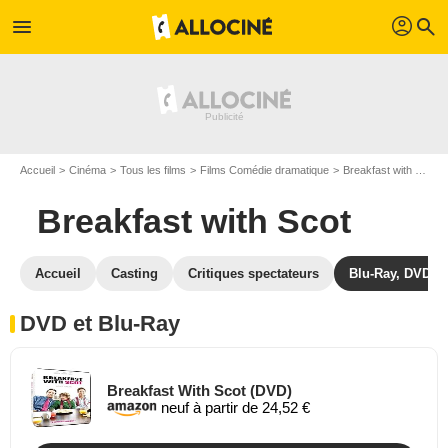
profil
menu
search
Accueil
Cinéma
Tous les films
Films Comédie dramatique
Breakfast with Scot
Breakfast with Scot
Accueil
Casting
Critiques spectateurs
Blu-Ray, DVD
DVD et Blu-Ray
Breakfast With Scot (DVD)
neuf à partir de 24,52 €