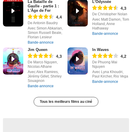
La Bataille de
L'Odyssée
Gaulle - partie 1 :
4,3
L'Âge de Fer
De Christopher Nolan
4,4
Avec Matt Damon, Tom
De Antonin Baudry
Holland, Anne
Avec Simon Abkarian,
Hathaway
Simon Russell Beale,
Bande-annonce
Florian Lesieur
Bande-annonce
Jim Queen
In Waves
4,3
4,2
De Marco Nguyen,
De Phuong Mai
Nicolas Athane
Nguyen
Avec Alex Ramires,
Avec Lyna Khoudri,
Jérémy Gillet, Shirley
Paul Kircher, Rio Vega
Souagnon
Bande-annonce
Bande-annonce
Tous les meilleurs films au ciné