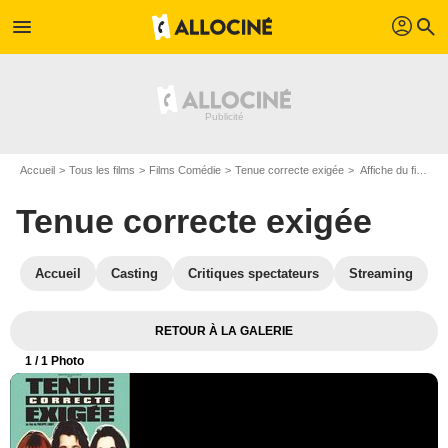
profil
menu
search
Accueil
Tous les films
Films Comédie
Tenue correcte exigée
Affiche du film Tenue correcte exigée - Photo 1
Tenue correcte exigée
Accueil
Casting
Critiques spectateurs
Streaming
RETOUR À LA GALERIE
1
/ 1 Photo