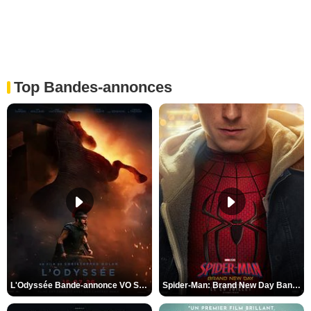
Top Bandes-annonces
L'Odyssée Bande-annonce VO STFR
Spider-Man: Brand New Day Bande-annonce VO STFR