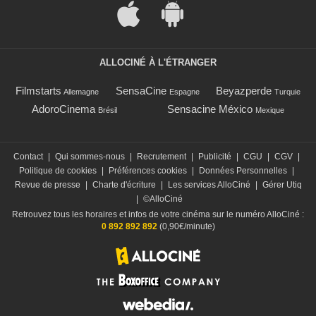
ALLOCINÉ À L'ÉTRANGER
Filmstarts
SensaCine
Beyazperde
Allemagne
Espagne
Turquie
AdoroCinema
Sensacine México
Brésil
Mexique
Contact
|
Qui sommes-nous
|
Recrutement
|
Publicité
|
CGU
|
CGV
|
Politique de cookies
|
Préférences cookies
|
Données Personnelles
|
Revue de presse
|
Charte d'écriture
|
Les services AlloCiné
|
Gérer Utiq
|
©AlloCiné
Retrouvez tous les horaires et infos de votre cinéma sur le numéro AlloCiné :
0 892 892 892
(0,90€/minute)