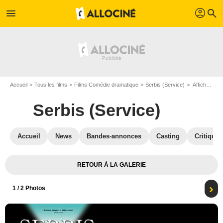
profil
menu
search
Accueil
Tous les films
Films Comédie dramatique
Serbis (Service)
Affiche du film Serbis (Service) - Photo 1
Serbis (Service)
Accueil
News
Bandes-annonces
Casting
Critiques
RETOUR À LA GALERIE
1
/ 2 Photos