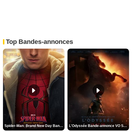
Top Bandes-annonces
Spider-Man: Brand New Day Bande-annonce VO STFR
L'Odyssée Bande-annonce VO STFR