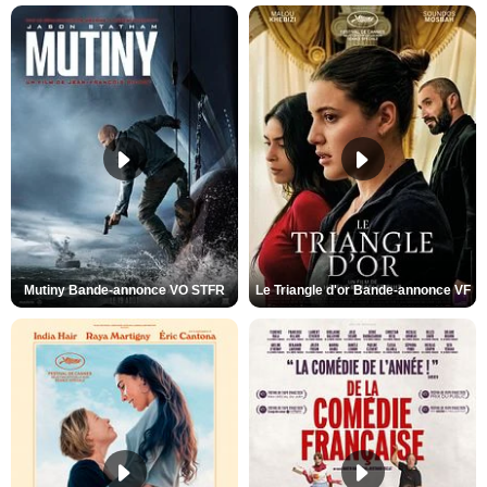
Mutiny Bande-annonce VO STFR
Le Triangle d'or Bande-annonce VF