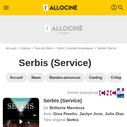
profil
menu
search
Accueil
Cinéma
Tous les films
Films Comédie dramatique
Serbis (Service)
VO
Serbis (Service)
Accueil
News
Bandes-annonces
Casting
Critiques
Service proposé par
Serbis (Service)
De
Brillante Mendoza
Avec
Gina Pareño
,
Jaclyn Jose
,
Julio Diaz
Titre original
Serbis