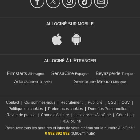
ALLOCINÉ SUR MOBILE
ALLOCINÉ À L'ÉTRANGER
Filmstarts
SensaCine
Beyazperde
Allemagne
Espagne
Turquie
AdoroCinema
Sensacine México
Brésil
Mexique
Contact
|
Qui sommes-nous
|
Recrutement
|
Publicité
|
CGU
|
CGV
|
Politique de cookies
|
Préférences cookies
|
Données Personnelles
|
Revue de presse
|
Charte d'écriture
|
Les services AlloCiné
|
Gérer Utiq
|
©AlloCiné
Retrouvez tous les horaires et infos de votre cinéma sur le numéro AlloCiné :
0 892 892 892
(0,90€/minute)