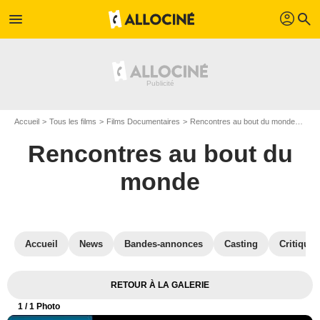
profil
menu
search
Accueil
Tous les films
Films Documentaires
Rencontres au bout du monde
Affi
Rencontres au bout du
monde
Accueil
News
Bandes-annonces
Casting
Critiques
RETOUR À LA GALERIE
1
/ 1 Photo