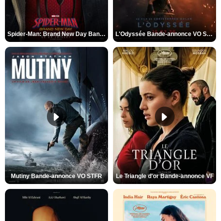
Spider-Man: Brand New Day Bande-annonce VO STFR
L'Odyssée Bande-annonce VO STFR
Mutiny Bande-annonce VO STFR
Le Triangle d'or Bande-annonce VF