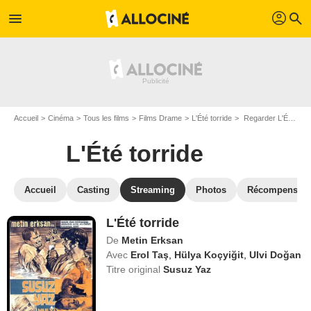
profil
menu
search
Accueil
Cinéma
Tous les films
Films Drame
L'Été torride
Regarder L'Été torride en SVOD
L'Été torride
Accueil
Casting
Streaming
Photos
Récompenses
L'Été torride
De
Metin Erksan
Avec
Erol Taş
,
Hülya Koçyiğit
,
Ulvi Doğan
Titre original
Susuz Yaz