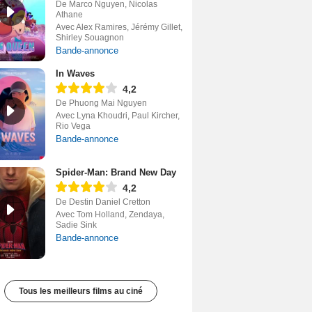
De Marco Nguyen, Nicolas
Athane
Avec Alex Ramires, Jérémy Gillet,
Shirley Souagnon
Bande-annonce
In Waves
4,2
De Phuong Mai Nguyen
Avec Lyna Khoudri, Paul Kircher,
Rio Vega
Bande-annonce
Spider-Man: Brand New Day
4,2
De Destin Daniel Cretton
Avec Tom Holland, Zendaya,
Sadie Sink
Bande-annonce
Tous les meilleurs films au ciné