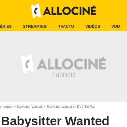
ÉRIES
STREAMING
TVACTU
VIDÉOS
VOD
e-horreur
Babysitter Wanted
Babysitter Wanted en DVD Blu Ray
Babysitter Wanted