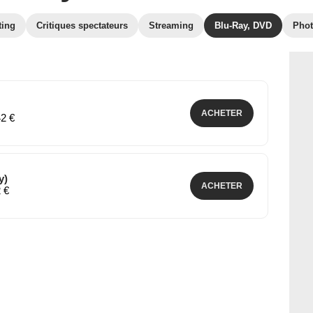
ting
Critiques spectateurs
Streaming
Blu-Ray, DVD
Pho
ACHETER
42 €
y)
ACHETER
2 €