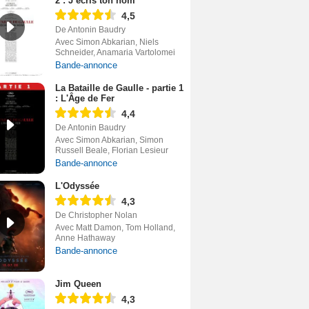
2 : J’écris ton nom
4,5
De Antonin Baudry
Avec Simon Abkarian, Niels
Schneider, Anamaria Vartolomei
Bande-annonce
La Bataille de Gaulle - partie 1
: L'Âge de Fer
4,4
De Antonin Baudry
Avec Simon Abkarian, Simon
Russell Beale, Florian Lesieur
Bande-annonce
L'Odyssée
4,3
De Christopher Nolan
Avec Matt Damon, Tom Holland,
Anne Hathaway
Bande-annonce
Jim Queen
4,3