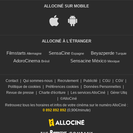
ALLOCINÉ SUR MOBILE
ALLOCINÉ À L'ÉTRANGER
Filmstarts
SensaCine
Beyazperde
Allemagne
Espagne
Turquie
AdoroCinema
Sensacine México
Brésil
Mexique
Contact
|
Qui sommes-nous
|
Recrutement
|
Publicité
|
CGU
|
CGV
|
Politique de cookies
|
Préférences cookies
|
Données Personnelles
|
Revue de presse
|
Charte d'écriture
|
Les services AlloCiné
|
Gérer Utiq
|
©AlloCiné
Retrouvez tous les horaires et infos de votre cinéma sur le numéro AlloCiné :
0 892 892 892
(0,90€/minute)