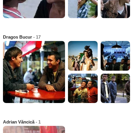
Dragos Bucur
- 17
Adrian Văncică
- 1