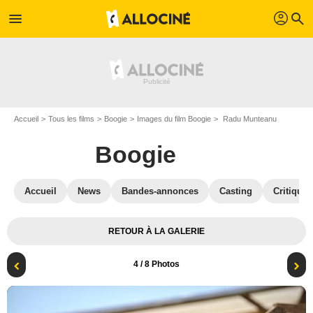
profil
menu
search
Accueil
Tous les films
Boogie
Images du film Boogie
Radu Munteanu
Boogie
Accueil
News
Bandes-annonces
Casting
Critiques
RETOUR À LA GALERIE
4
/ 8 Photos