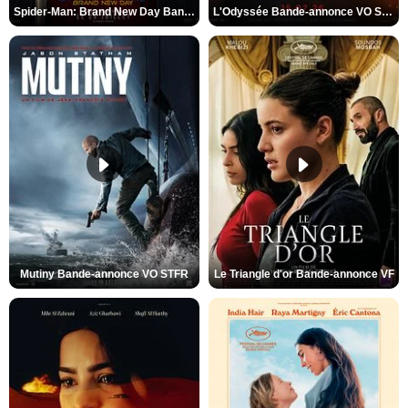
Spider-Man: Brand New Day Bande-annonce VO STFR
L'Odyssée Bande-annonce VO STFR
Mutiny Bande-annonce VO STFR
Le Triangle d'or Bande-annonce VF