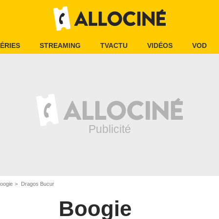
ÉRIES
STREAMING
TVACTU
VIDÉOS
VOD
Boogie
Dragos Bucur
Boogie