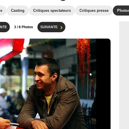
es
Casting
Critiques spectateurs
Critiques presse
Photo
NTE
3
/ 8 Photos
SUIVANTE