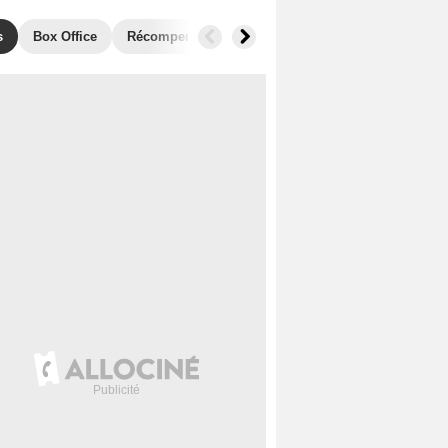
s
Box Office
Récompenses
Films similaires