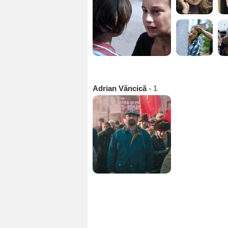
Adrian Văncică
- 1