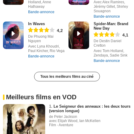
Holland, Anne
Avec Alex Ramires,
Hathaway
Jérémy Gillet, Shirley
Souagnon
Bande-annonce
Bande-annonce
In Waves
Spider-Man: Brand
New Day
4,2
4,1
De Phuong Mai
Nguyen
De Destin Daniel
Cretton
Avec Lyna Khoudri,
Paul Kircher, Rio Vega
Avec Tom Holland,
Zendaya, Sadie Sink
Bande-annonce
Bande-annonce
Tous les meilleurs films au ciné
Meilleurs films en VOD
1.
Le Seigneur des anneaux : les deux tours
(version longue)
de Peter Jackson
avec Elijah Wood, Ian McKellen
Film - Aventure