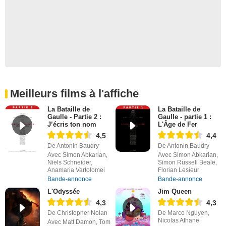
Meilleurs films à l'affiche
La Bataille de
La Bataille de
Gaulle - Partie 2 :
Gaulle - partie 1 :
J’écris ton nom
L'Âge de Fer
4,5
4,4
De Antonin Baudry
De Antonin Baudry
Avec Simon Abkarian,
Avec Simon Abkarian,
Niels Schneider,
Simon Russell Beale,
Anamaria Vartolomei
Florian Lesieur
Bande-annonce
Bande-annonce
L'Odyssée
Jim Queen
4,3
4,3
De Christopher Nolan
De Marco Nguyen,
Nicolas Athane
Avec Matt Damon, Tom