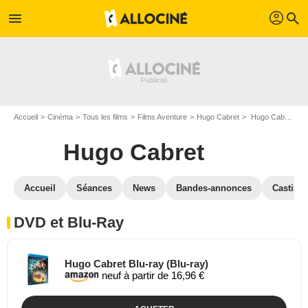
profil
menu
search
Accueil
Cinéma
Tous les films
Films Aventure
Hugo Cabret
Hugo Cabret en DVD Blu Ray
Hugo Cabret
Accueil
Séances
News
Bandes-annonces
Casting
DVD et Blu-Ray
Hugo Cabret Blu-ray (Blu-ray)
neuf à partir de 16,96 €