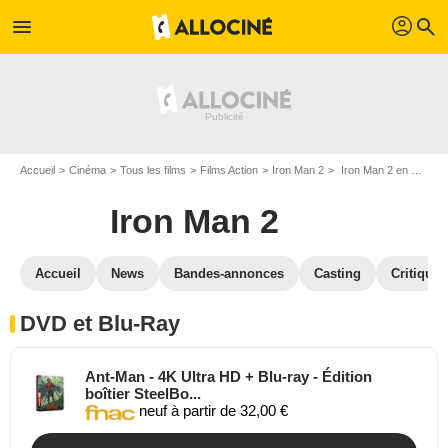
profil
menu
search
Accueil
Cinéma
Tous les films
Films Action
Iron Man 2
Iron Man 2 en DVD Blu Ray
Iron Man 2
Accueil
News
Bandes-annonces
Casting
Critiques
DVD et Blu-Ray
Ant-Man - 4K Ultra HD + Blu-ray - Édition
boîtier SteelBo...
neuf à partir de 32,00 €