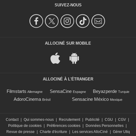
SUIVEZ-NOUS
ALLOCINÉ SUR MOBILE
ALLOCINÉ À L'ÉTRANGER
Filmstarts
SensaCine
Beyazperde
Allemagne
Espagne
Turquie
AdoroCinema
Sensacine México
Brésil
Mexique
Contact
|
Qui sommes-nous
|
Recrutement
|
Publicité
|
CGU
|
CGV
|
Politique de cookies
|
Préférences cookies
|
Données Personnelles
|
Revue de presse
|
Charte d'écriture
|
Les services AlloCiné
|
Gérer Utiq