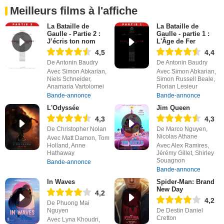
Meilleurs films à l'affiche
La Bataille de
La Bataille de
Gaulle - Partie 2 :
Gaulle - partie 1 :
J’écris ton nom
L'Âge de Fer
4,5
4,4
De Antonin Baudry
De Antonin Baudry
Avec Simon Abkarian,
Avec Simon Abkarian,
Niels Schneider,
Simon Russell Beale,
Anamaria Vartolomei
Florian Lesieur
Bande-annonce
Bande-annonce
L'Odyssée
Jim Queen
4,3
4,3
De Christopher Nolan
De Marco Nguyen,
Nicolas Athane
Avec Matt Damon, Tom
Holland, Anne
Avec Alex Ramires,
Hathaway
Jérémy Gillet, Shirley
Souagnon
Bande-annonce
Bande-annonce
In Waves
Spider-Man: Brand
New Day
4,2
4,2
De Phuong Mai
Nguyen
De Destin Daniel
Cretton
Avec Lyna Khoudri,