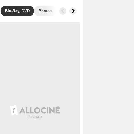
Blu-Ray, DVD
Photos
Musique
Secrets de tournage
B