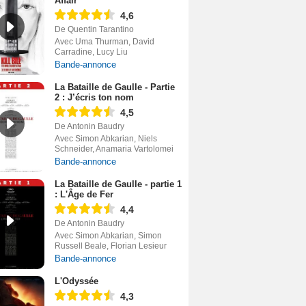
Affair
4,6
De Quentin Tarantino
Avec Uma Thurman, David
Carradine, Lucy Liu
Bande-annonce
La Bataille de Gaulle - Partie
2 : J’écris ton nom
4,5
De Antonin Baudry
Avec Simon Abkarian, Niels
Schneider, Anamaria Vartolomei
Bande-annonce
La Bataille de Gaulle - partie 1
: L'Âge de Fer
4,4
De Antonin Baudry
Avec Simon Abkarian, Simon
Russell Beale, Florian Lesieur
Bande-annonce
L'Odyssée
4,3