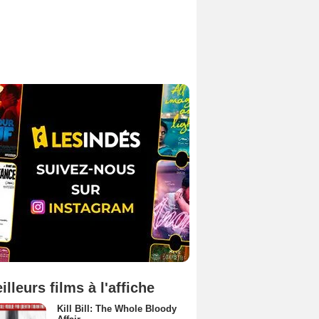
illeurs films à l'affiche
Kill Bill: The Whole Bloody