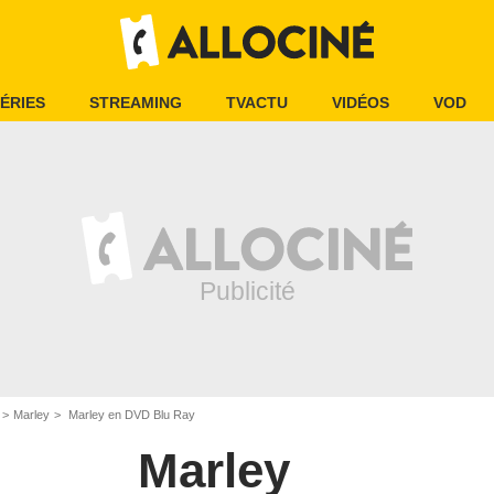
ÉRIES
STREAMING
TVACTU
VIDÉOS
VOD
Marley
Marley en DVD Blu Ray
Marley