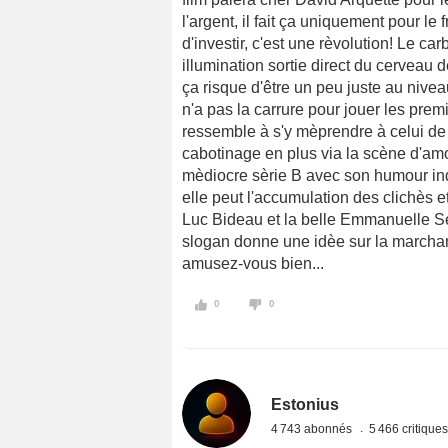
l'argent, il fait ça uniquement pour l
d'investir, c'est une rèvolution! Le ca
illumination sortie direct du cerveau
ça risque d'être un peu juste au nive
n'a pas la carrure pour jouer les pre
ressemble à s'y mèprendre à celui d
cabotinage en plus via la scène d'amou
mèdiocre sèrie B avec son humour ind
elle peut l'accumulation des clichès 
Luc Bideau et la belle Emmanuelle Se
slogan donne une idèe sur la marchan
amusez-vous bien...
0
0
Estonius
4 743 abonnés
5 466 critique