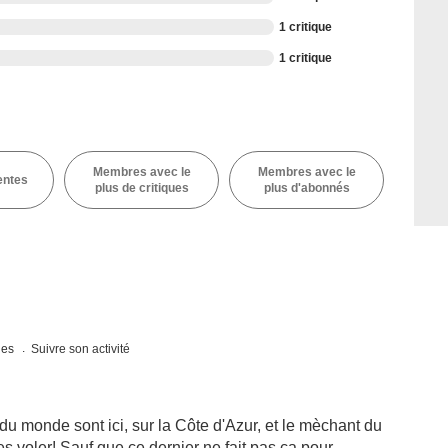
1 critique
1 critique
Membres avec le
Membres avec le
entes
plus de critiques
plus d'abonnés
ques
Suivre son activité
 du monde sont ici, sur la Côte d'Azur, et le mèchant du
es voler! Sauf que ce dernier ne fait pas ça pour