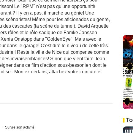
e frisson! Le "RPM" n'est pas qu'une opportunitè
rburant ? il y en a pas, il marche au gènie! Une
 des scènaristes! Même pour les aficionados du genre,
au des cascades (la scène du tunnel). David Arquette
miers rôles et le rôle sadique de Famke Janssen
e Xenia Onatopp dans "GoldenEye". Mais avec le
r dans le garage! C'est dire le niveau de cette très
ustriel! Reste la ville de Nice qui compense comme
et des invraisemblances! Sinon que vient faire Jean-
igner dans ce film d'action sous-bessonien dont le
dise : Montez dedans, attachez votre ceinture et
To
s
Suivre son activité