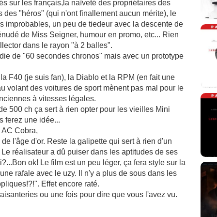
és sur les français,la naîveté des propriétaires des
s des "héros" (qui n'ont finallement aucun mérite), le
es improbables, un peu de tiedeur avec la descente de
dénudé de Miss Seigner, humour en promo, etc... Rien
lector dans le rayon "à 2 balles".
odie de "60 secondes chronos" mais avec un prototype
la F40 (je suis fan), la Diablo et la RPM (en fait une
u volant des voitures de sport mènent pas mal pour le
anciennes à vitesses légales.
e 500 ch ça sert à rien opter pour les vieilles Mini
 ferez une idée...
r, AC Cobra,
e l'âge d'or. Reste la galipette qui sert à rien d'un
e réalisateur a dû puiser dans les aptitudes de ses
i?...Bon ok! Le film est un peu léger, ça fera style sur la
es une rafale avec le uzy. Il n'y a plus de sous dans les
ppliques!?!". Effet encore raté.
aisanteries ou une fois pour dire que vous l'avez vu.