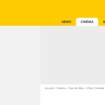
NEWS
CINÉMA
S
Accueil
Cinéma
Tous les films
Films Comédie