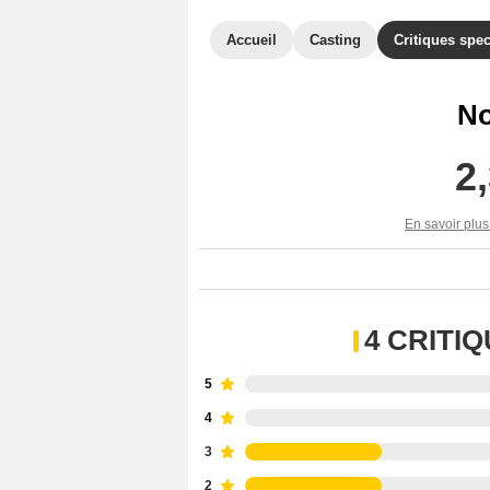
Accueil
Casting
Critiques spec
No
2
En savoir plus
4 CRITI
5
4
3
2