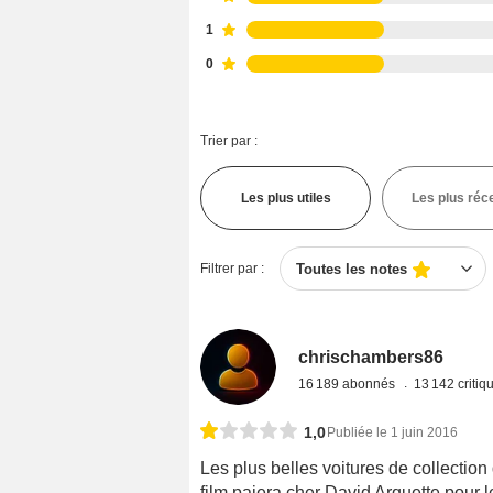
1
0
Trier par :
Les plus utiles
Les plus réc
Filtrer par :
Toutes les notes
chrischambers86
16 189 abonnés
13 142 criti
1,0
Publiée le 1 juin 2016
Les plus belles voitures de collection
film paiera cher David Arquette pour l