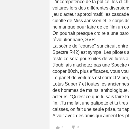
L'incompétence de la police, les clich
voitures lors des différentes diversion
jeu d'acteur approximatif, les cascad
culotte de Miss Janssen et le corps 
ne manque pour faire de ce film un col
On pourrait presque croire à une par
révolutionnaire, SVP.
La scène de "course" sur circuit entre 
Spectre R42) est sympa. Les pilotes a
reste ce sera poursuites de voitures 
J'oubliais n'achetez pas une Spectre d
cooper 80ch, plus efficaces, vous vous
Le panel de voitures est correct Vipe
Lotus Super 7 et toutes les anciennes d
des hommes de mains: anthologique. L
acteurs -"Qu'est ce que tu sais faire to
fin...Tu me fait une galipette et tu tir
caisses, on fait une seule prise, tu t'a
A voir avec des amis qui aiment les pl
0
0