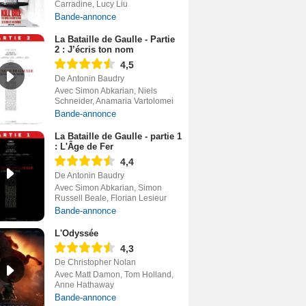
Carradine, Lucy Liu
Bande-annonce
La Bataille de Gaulle - Partie
2 : J’écris ton nom
4,5
De Antonin Baudry
Avec Simon Abkarian, Niels
Schneider, Anamaria Vartolomei
Bande-annonce
La Bataille de Gaulle - partie 1
: L'Âge de Fer
4,4
De Antonin Baudry
Avec Simon Abkarian, Simon
Russell Beale, Florian Lesieur
Bande-annonce
L'Odyssée
4,3
De Christopher Nolan
Avec Matt Damon, Tom Holland,
Anne Hathaway
Bande-annonce