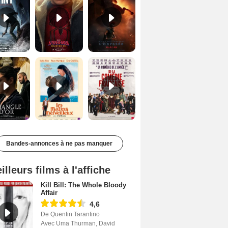
Le Triangle d'or Bande-annonce VF
Les Matins merveilleux Bande-annonce VF
De la Comédie-Française Teaser VF
Bandes-annonces à ne pas manquer
illeurs films à l'affiche
Kill Bill: The Whole Bloody
Affair
4,6
De Quentin Tarantino
Avec Uma Thurman, David