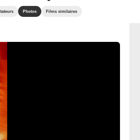
tateurs
Photos
Films similaires