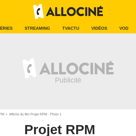
ÉRIES
STREAMING
TVACTU
VIDÉOS
VOD
RPM
Affiche du film Projet RPM - Photo 1
Projet RPM