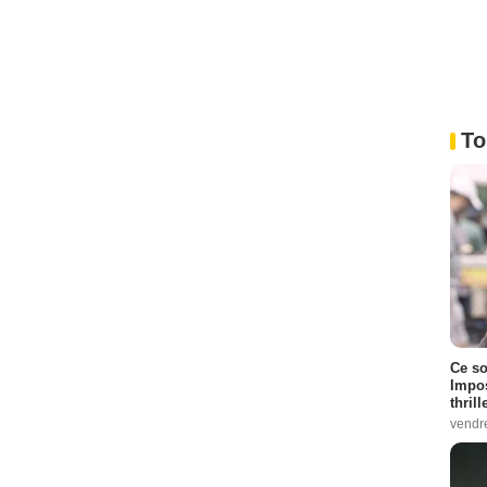
To
Ce so
Impos
thrill
vendr