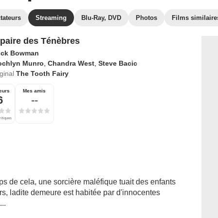
tateurs
Streaming
Blu-Ray, DVD
Photos
Films similaire
paire des Ténèbres
ck Bowman
ochlyn Munro
,
Chandra West
,
Steve Bacic
iginal
The Tooth Fairy
eurs
Mes amis
6
--
ritiques
s de cela, une sorcière maléfique tuait des enfants
, ladite demeure est habitée par d'innocentes
..