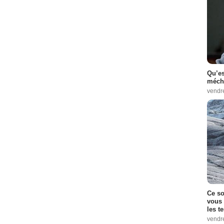
Qu’es
méch
vendr
Ce so
vous 
les t
vendr