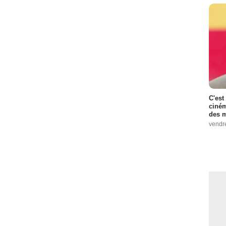
C'est
ciném
des m
vendr