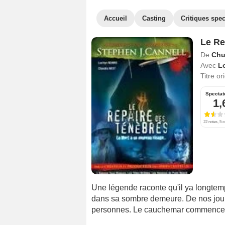
Accueil
Casting
Critiques spec
Le Re
De
Chu
Avec
L
Titre or
Spectat
1,
22 notes, 5 c
Une légende raconte qu'il ya longtemp
dans sa sombre demeure. De nos jours
personnes. Le cauchemar commence.