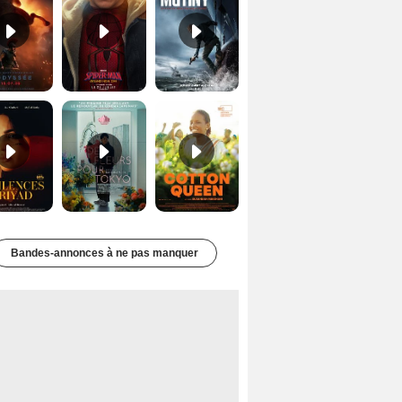
Les Silences de Riyad Bande-annonce VO STFR
Des Fleurs pour Tokyo Bande-annonce VO STFR
Cotton Queen Bande-annonce VO STFR
Bandes-annonces à ne pas manquer