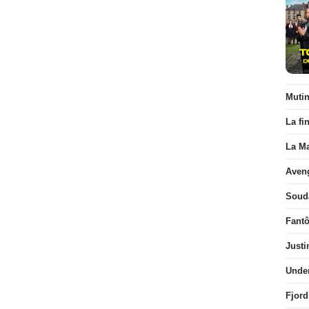
Muti
La fi
La Ma
Aven
Soud
Fant
Justi
Unde
Fjord