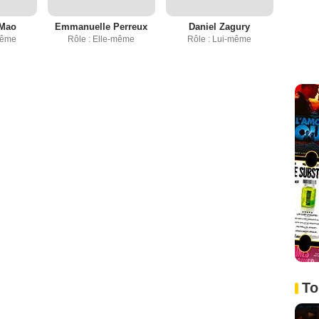
 Mao
Emmanuelle Perreux
Daniel Zagury
même
Rôle : Elle-même
Rôle : Lui-même
To