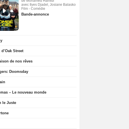
de Mohamed Hamidi
avec Ilyes Djadel, Josiane Balasko
Film - Comédie
Bande-annonce
ny
n d’Oak Street
ison de nos rêves
gers: Doomsday
ain
ômas – Le nouveau monde
n le Juste
rtone