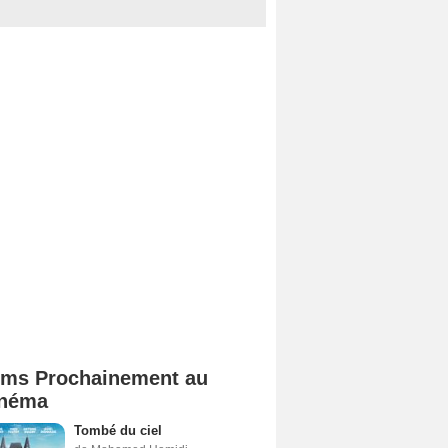
lms Prochainement au
néma
Tombé du ciel