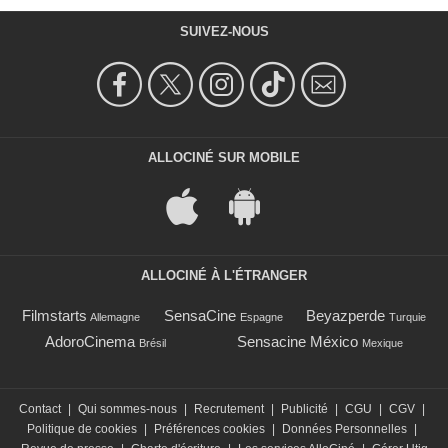
SUIVEZ-NOUS
ALLOCINÉ SUR MOBILE
ALLOCINÉ À L'ÉTRANGER
Filmstarts
SensaCine
Beyazperde
Allemagne
Espagne
Turquie
AdoroCinema
Sensacine México
Brésil
Mexique
Contact
|
Qui sommes-nous
|
Recrutement
|
Publicité
|
CGU
|
CGV
|
Politique de cookies
|
Préférences cookies
|
Données Personnelles
|