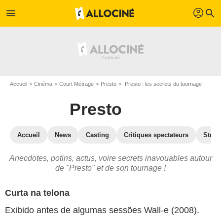
profil
menu
search
Accueil
Cinéma
Court Métrage
Presto
Presto : les secrets du tournage
Presto
Accueil
News
Casting
Critiques spectateurs
Strea
Anecdotes, potins, actus, voire secrets inavouables autour
de "Presto" et de son tournage !
Curta na telona
Exibido antes de algumas sessões Wall-e (2008).