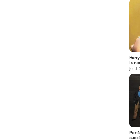
Harry
la no
jeudi
Porté
succè