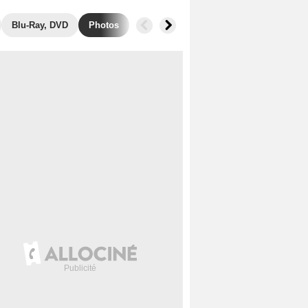
Blu-Ray, DVD
Photos
Musique
Secrets de tournage
B