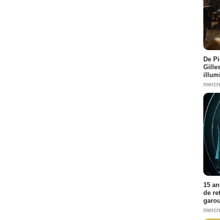
De Pi
Gille
illum
mercr
15 an
de re
garo
mercre