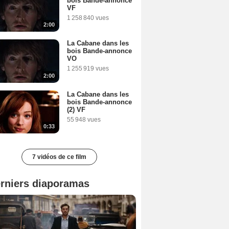
bois Bande-annonce
VF
1 258 840 vues
2:00
La Cabane dans les
bois Bande-annonce
VO
1 255 919 vues
2:00
La Cabane dans les
bois Bande-annonce
(2) VF
55 948 vues
0:33
7 vidéos de ce film
rniers diaporamas