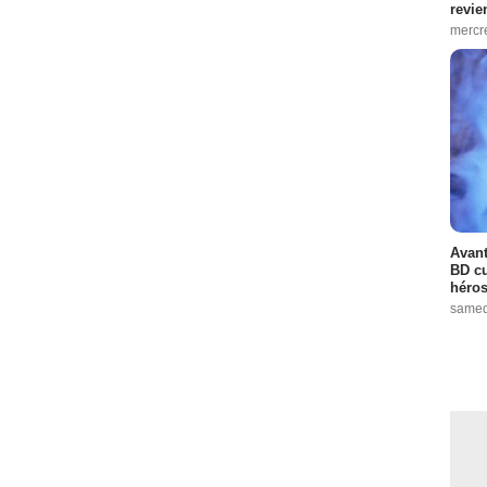
revie
mercre
Avant
BD cu
héros
samed