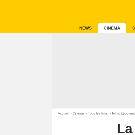
NEWS
CINÉMA
S
Accueil
Cinéma
Tous les films
Films Epouvant
La