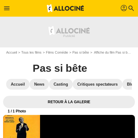
profil
menu
search
Accueil
Tous les films
Films Comédie
Pas si bête
Affiche du film Pas si bête - Photo 1
Pas si bête
Accueil
News
Casting
Critiques spectateurs
Blu-R
RETOUR À LA GALERIE
1
/ 1 Photo