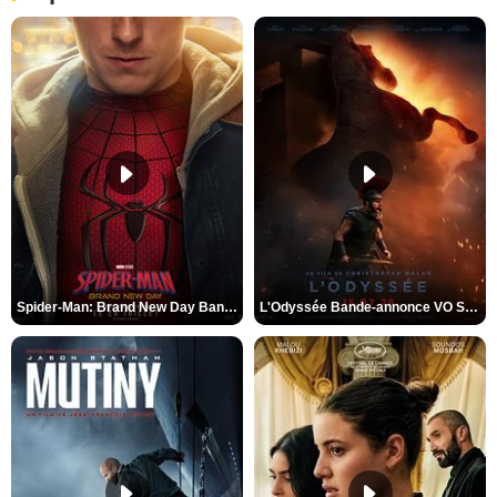
Spider-Man: Brand New Day Bande-annonce VO STFR
L'Odyssée Bande-annonce VO STFR