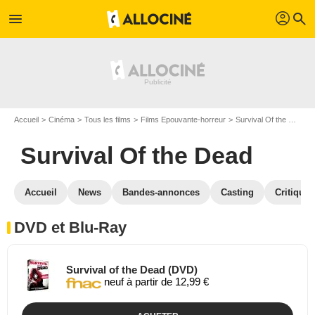
profil
menu
search
Accueil
Cinéma
Tous les films
Films Epouvante-horreur
Survival Of the Dead
Survival Of the Dead
Accueil
News
Bandes-annonces
Casting
Critiques
DVD et Blu-Ray
Survival of the Dead (DVD)
neuf à partir de 12,99 €