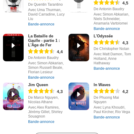
4,5
De Quentin Tarantino
De Antonin Baudry
Avec Uma Thurman,
David Carradine, Lucy
Avec Simon Abkarian,
Liu
Niels Schneider,
Anamaria Vartolomei
Bande-annonce
Bande-annonce
La Bataille de
L'Odyssée
Gaulle - partie 1 :
4,3
L'Âge de Fer
De Christopher Nolan
4,4
Avec Matt Damon, Tom
De Antonin Baudry
Holland, Anne
Avec Simon Abkarian,
Hathaway
Simon Russell Beale,
Bande-annonce
Florian Lesieur
Bande-annonce
Jim Queen
In Waves
4,3
4,2
De Marco Nguyen,
De Phuong Mai
Nicolas Athane
Nguyen
Avec Alex Ramires,
Avec Lyna Khoudri,
Jérémy Gillet, Shirley
Paul Kircher, Rio Vega
Souagnon
Bande-annonce
Bande-annonce