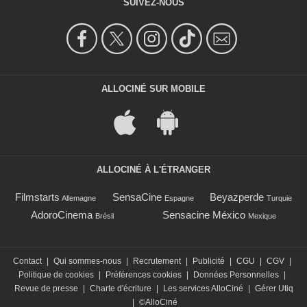
SUIVEZ-NOUS
ALLOCINÉ SUR MOBILE
ALLOCINÉ À L'ÉTRANGER
Filmstarts
SensaCine
Beyazperde
Allemagne
Espagne
Turquie
AdoroCinema
Sensacine México
Brésil
Mexique
Contact
|
Qui sommes-nous
|
Recrutement
|
Publicité
|
CGU
|
CGV
|
Politique de cookies
|
Préférences cookies
|
Données Personnelles
|
Revue de presse
|
Charte d'écriture
|
Les services AlloCiné
|
Gérer Utiq
|
©AlloCiné