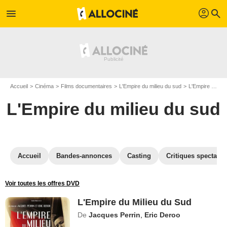
profil
menu
search
Accueil
Cinéma
Films documentaires
L'Empire du milieu du sud
L'Empire du milieu du sud en DVD
L'Empire du milieu du sud
Accueil
Bandes-annonces
Casting
Critiques spectateu
Voir toutes les offres DVD
L'Empire du Milieu du Sud
De
Jacques Perrin
,
Eric Deroo