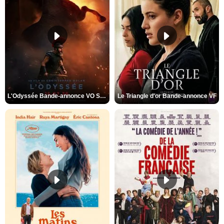
L'Odyssée Bande-annonce VO STFR
Le Triangle d'or Bande-annonce VF