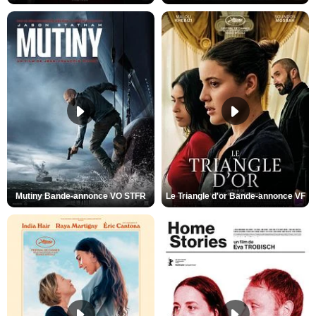
Mutiny Bande-annonce VO STFR
Le Triangle d'or Bande-annonce VF