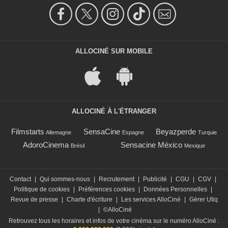
ALLOCINÉ SUR MOBILE
ALLOCINÉ À L'ÉTRANGER
Filmstarts
SensaCine
Beyazperde
Allemagne
Espagne
Turquie
AdoroCinema
Sensacine México
Brésil
Mexique
Contact
|
Qui sommes-nous
|
Recrutement
|
Publicité
|
CGU
|
CGV
|
Politique de cookies
|
Préférences cookies
|
Données Personnelles
|
Revue de presse
|
Charte d'écriture
|
Les services AlloCiné
|
Gérer Utiq
|
©AlloCiné
Retrouvez tous les horaires et infos de votre cinéma sur le numéro AlloCiné :