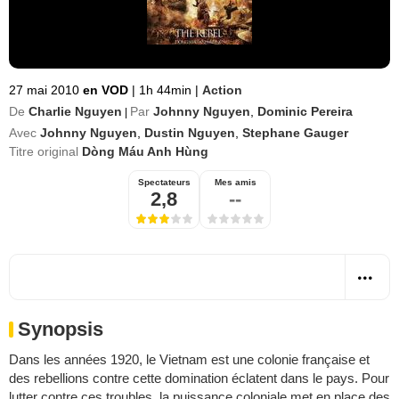
27 mai 2010
en VOD
|
1h 44min
|
Action
De
Charlie Nguyen
Par
Johnny Nguyen
,
Dominic Pereira
|
Avec
Johnny Nguyen
,
Dustin Nguyen
,
Stephane Gauger
Titre original
Dòng Máu Anh Hùng
Spectateurs
Mes amis
2,8
--
Synopsis
Dans les années 1920, le Vietnam est une colonie française et
des rebellions contre cette domination éclatent dans le pays. Pour
lutter contre ces troubles, la puissance coloniale met en place des