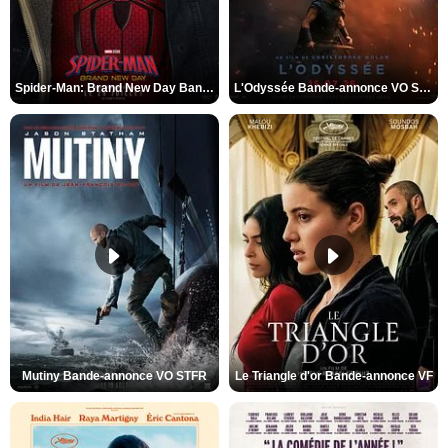
Spider-Man: Brand New Day Bande-annonce VO STFR
L'Odyssée Bande-annonce VO STFR
Mutiny Bande-annonce VO STFR
Le Triangle d'or Bande-annonce VF