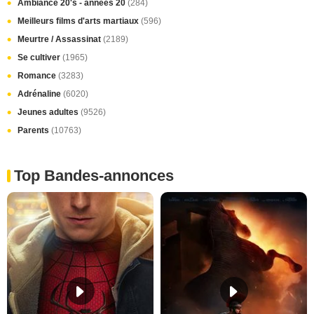
Ambiance 20's - années 20
(284)
Meilleurs films d'arts martiaux
(596)
Meurtre / Assassinat
(2189)
Se cultiver
(1965)
Romance
(3283)
Adrénaline
(6020)
Jeunes adultes
(9526)
Parents
(10763)
Top Bandes-annonces