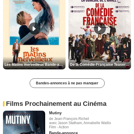
Les Matins merveilleux Bande-annonce VF
De la Comédie-Française Teaser VF
Bandes-annonces à ne pas manquer
Films Prochainement au Cinéma
Mutiny
de Jean-François Richet
avec Jason Statham, Annabelle Wallis
Film - Action
Bande-annonce