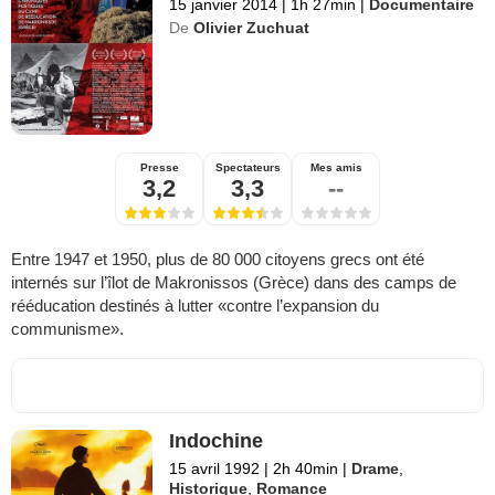
15 janvier 2014
|
1h 27min
|
Documentaire
De
Olivier Zuchuat
Presse
Spectateurs
Mes amis
3,2
3,3
--
Entre 1947 et 1950, plus de 80 000 citoyens grecs ont été
internés sur l’îlot de Makronissos (Grèce) dans des camps de
rééducation destinés à lutter «contre l’expansion du
communisme».
Indochine
15 avril 1992
|
2h 40min
|
Drame
,
Historique
,
Romance