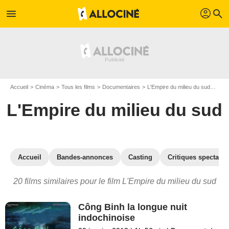
profil
menu
search
Accueil
Cinéma
Tous les films
Documentaires
L'Empire du milieu du sud
Les 
L'Empire du milieu du sud
Accueil
Bandes-annonces
Casting
Critiques spectateu
20 films similaires pour le film L'Empire du milieu du sud
Công Binh la longue nuit
indochinoise