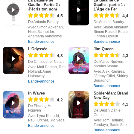
La Bataille de
La Bataille de
Gaulle - Partie 2 :
Gaulle - partie 1 :
J’écris ton nom
L'Âge de Fer
4,5
4,4
De Antonin Baudry
De Antonin Baudry
Avec Simon Abkarian,
Avec Simon Abkarian,
Niels Schneider,
Simon Russell Beale,
Anamaria Vartolomei
Florian Lesieur
Bande-annonce
Bande-annonce
L'Odyssée
Jim Queen
4,3
4,3
De Christopher Nolan
De Marco Nguyen,
Nicolas Athane
Avec Matt Damon, Tom
Holland, Anne
Avec Alex Ramires,
Hathaway
Jérémy Gillet, Shirley
Souagnon
Bande-annonce
Bande-annonce
In Waves
Spider-Man: Brand
New Day
4,2
4,1
De Phuong Mai
Nguyen
De Destin Daniel
Cretton
Avec Lyna Khoudri,
Paul Kircher, Rio Vega
Avec Tom Holland,
Zendaya, Sadie Sink
Bande-annonce
Bande-annonce