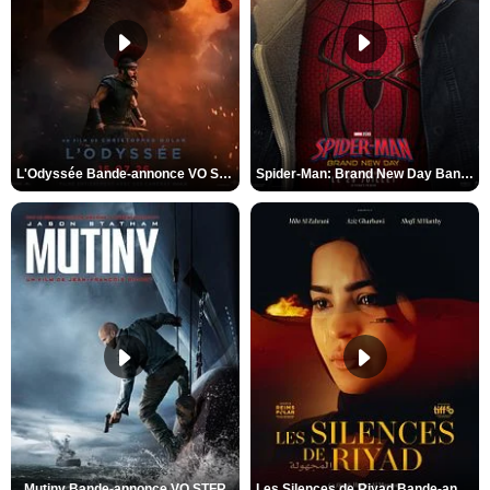
L'Odyssée Bande-annonce VO STFR
Spider-Man: Brand New Day Bande-annonce VO STFR
Mutiny Bande-annonce VO STFR
Les Silences de Riyad Bande-annonce VO STFR