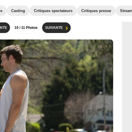
es
Casting
Critiques spectateurs
Critiques presse
Strea
NTE
10
/ 11 Photos
SUIVANTE