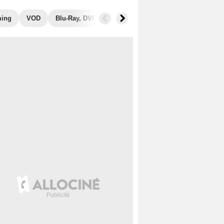
ming
VOD
Blu-Ray, DVD
Photos
Musique
Secrets de