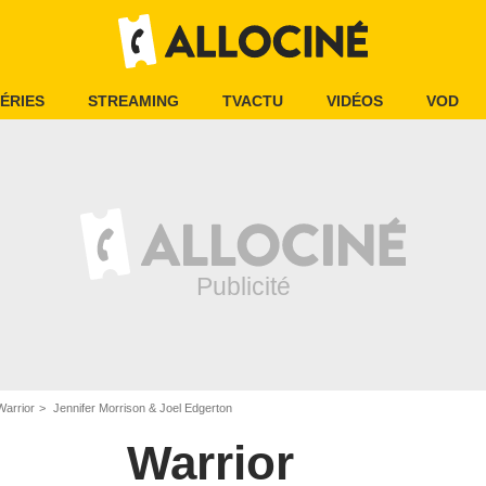
ÉRIES
STREAMING
TVACTU
VIDÉOS
VOD
Warrior
Jennifer Morrison & Joel Edgerton
Warrior