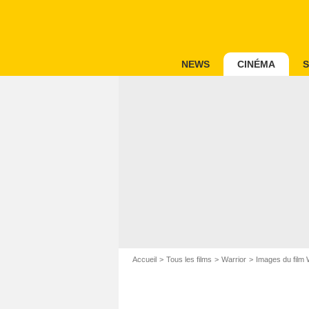
NEWS
CINÉMA
S
Accueil
Tous les films
Warrior
Images du film 