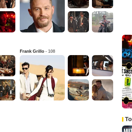
Frank Grillo
- 108
To