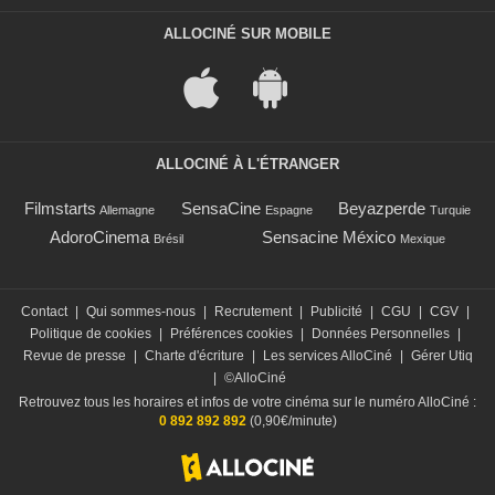
ALLOCINÉ SUR MOBILE
ALLOCINÉ À L'ÉTRANGER
Filmstarts
SensaCine
Beyazperde
Allemagne
Espagne
Turquie
AdoroCinema
Sensacine México
Brésil
Mexique
Contact
|
Qui sommes-nous
|
Recrutement
|
Publicité
|
CGU
|
CGV
|
Politique de cookies
|
Préférences cookies
|
Données Personnelles
|
Revue de presse
|
Charte d'écriture
|
Les services AlloCiné
|
Gérer Utiq
|
©AlloCiné
Retrouvez tous les horaires et infos de votre cinéma sur le numéro AlloCiné :
0 892 892 892
(0,90€/minute)