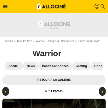
profil
menu
search
Accueil
Tous les films
Warrior
Images du film Warrior
Photo du film Warrior - Photo 6
Warrior
Accueil
News
Bandes-annonces
Casting
Critiques
RETOUR À LA GALERIE
6
/ 11 Photos