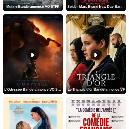
Mutiny Bande-annonce VO STFR
Spider-Man: Brand New Day Bande-annonce VO STFR
L'Odyssée Bande-annonce VO STFR
Le Triangle d'or Bande-annonce VF