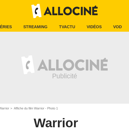
ÉRIES
STREAMING
TVACTU
VIDÉOS
VOD
Warrior
Affiche du film Warrior - Photo 1
Warrior