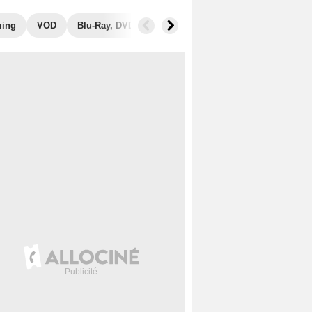
ming
VOD
Blu-Ray, DVD
Photos
Musique
Secrets de