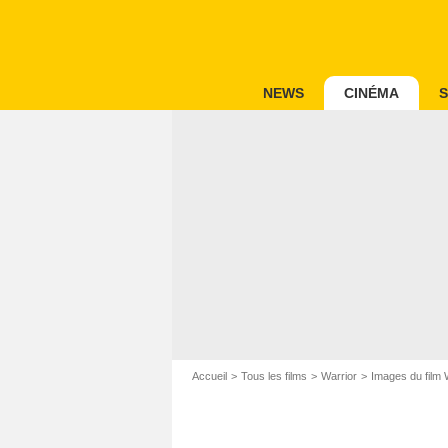
NEWS
CINÉMA
S
Accueil
Tous les films
Warrior
Images du film 