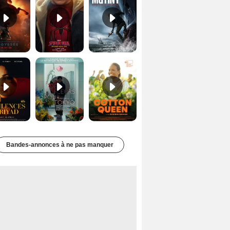
Les Silences de Riyad Bande-annonce VO STFR
Des Fleurs pour Tokyo Bande-annonce VO STFR
Cotton Queen Bande-annonce VO STFR
Bandes-annonces à ne pas manquer