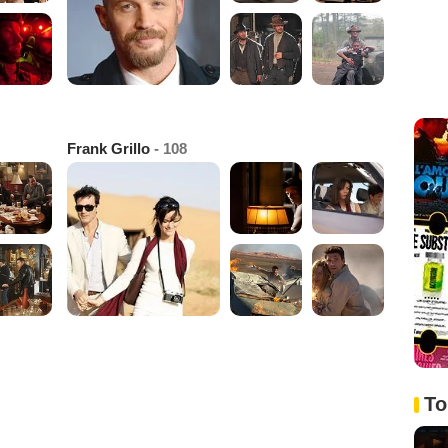
Frank Grillo
- 108
To