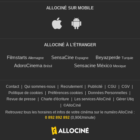
ALLOCINÉ SUR MOBILE
ALLOCINÉ À L'ÉTRANGER
Filmstarts
SensaCine
Beyazperde
Allemagne
Espagne
Turquie
AdoroCinema
Sensacine México
Brésil
Mexique
Contact
|
Qui sommes-nous
|
Recrutement
|
Publicité
|
CGU
|
CGV
|
Politique de cookies
|
Préférences cookies
|
Données Personnelles
|
Revue de presse
|
Charte d'écriture
|
Les services AlloCiné
|
Gérer Utiq
|
©AlloCiné
Retrouvez tous les horaires et infos de votre cinéma sur le numéro AlloCiné :
0 892 892 892
(0,90€/minute)