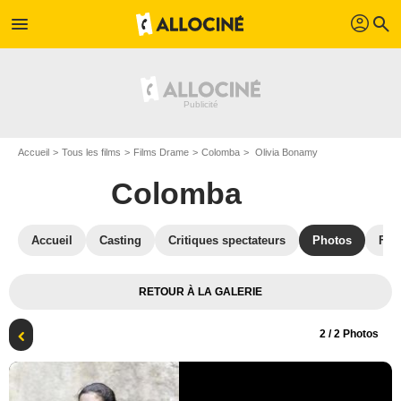
profil
menu
search
Accueil
Tous les films
Films Drame
Colomba
Olivia Bonamy
Colomba
Accueil
Casting
Critiques spectateurs
Photos
Film
RETOUR À LA GALERIE
2
/ 2 Photos