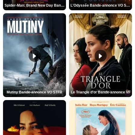
Spider-Man: Brand New Day Bande-annonce VO STFR
L'Odyssée Bande-annonce VO STFR
Mutiny Bande-annonce VO STFR
Le Triangle d'or Bande-annonce VF