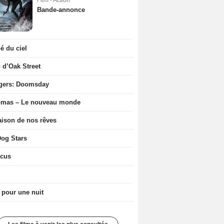
Film - Action
Bande-annonce
 du ciel
n d’Oak Street
gers: Doomsday
ômas – Le nouveau monde
ison de nos rêves
og Stars
icus
 pour une nuit