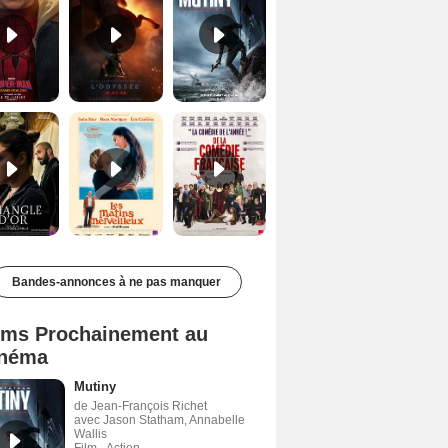
Le Triangle d'or Bande-annonce VF
Les Matins merveilleux Bande-annonce VF
De la Comédie-Française Teaser VF
Bandes-annonces à ne pas manquer
lms Prochainement au
néma
Mutiny
de Jean-François Richet
avec Jason Statham, Annabelle
Wallis