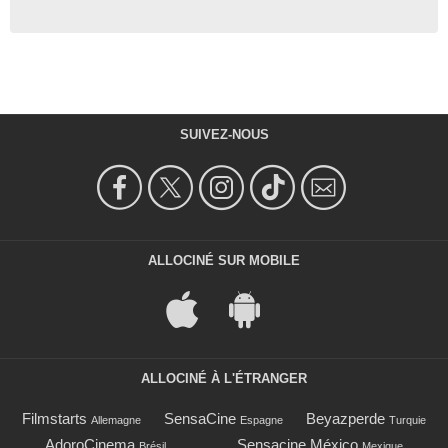
SUIVEZ-NOUS
ALLOCINÉ SUR MOBILE
ALLOCINÉ À L'ÉTRANGER
Filmstarts
SensaCine
Beyazperde
Allemagne
Espagne
Turquie
AdoroCinema
Sensacine México
Brésil
Mexique