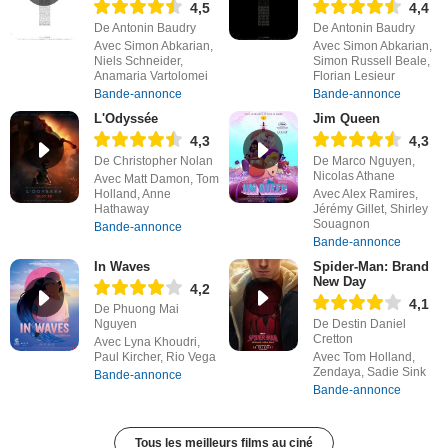
4,5
4,4
De Antonin Baudry
De Antonin Baudry
Avec Simon Abkarian,
Avec Simon Abkarian,
Niels Schneider,
Simon Russell Beale,
Anamaria Vartolomei
Florian Lesieur
Bande-annonce
Bande-annonce
L'Odyssée
Jim Queen
4,3
4,3
De Christopher Nolan
De Marco Nguyen,
Nicolas Athane
Avec Matt Damon, Tom
Holland, Anne
Avec Alex Ramires,
Hathaway
Jérémy Gillet, Shirley
Souagnon
Bande-annonce
Bande-annonce
In Waves
Spider-Man: Brand
New Day
4,2
4,1
De Phuong Mai
Nguyen
De Destin Daniel
Cretton
Avec Lyna Khoudri,
Paul Kircher, Rio Vega
Avec Tom Holland,
Zendaya, Sadie Sink
Bande-annonce
Bande-annonce
Tous les meilleurs films au ciné