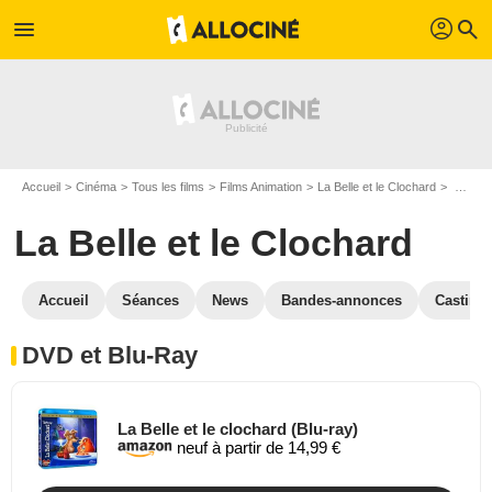
profil
menu
search
Accueil
Cinéma
Tous les films
Films Animation
La Belle et le Clochard
La Belle et le Clochard en DVD Blu Ray
La Belle et le Clochard
Accueil
Séances
News
Bandes-annonces
Casting
DVD et Blu-Ray
La Belle et le clochard (Blu-ray)
neuf à partir de 14,99 €