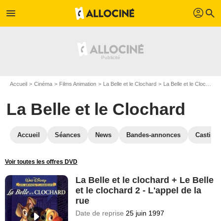
profil
menu
search
Accueil
Cinéma
Films Animation
La Belle et le Clochard
La Belle et le Clochard en DVD
La Belle et le Clochard
Accueil
Séances
News
Bandes-annonces
Casting
Voir toutes les offres DVD
La Belle et le clochard + Le Belle
et le clochard 2 - L'appel de la
rue
Date de reprise
25 juin 1997