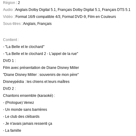
Région
: 2
Audio
: Anglais Dolby Digital 5.1, Français Dolby Digital 5.1, Français DTS 5.1
Vidéo
: Format 16/9 compatible 4/3, Format DVD-9, Film en Couleurs
Sous-titres
: Anglais, Français
Contient :
- "La Belle et le clochard"
- "La Belle et le clochard 2 - L'appel de la rue"
DVD 1 :
Film avec présentation de Diane Disney Miller
"Diane Disney Miller : souvenirs de mon père"
Disneypédia : les chiens et leurs maîtres
DVD 2 :
Chantons ensemble (karaoké) :
- (Prologue) Venez
- Un monde sans barrières
- Le club des clébards
- Je n'avais jamais ressenti ça
- La famille