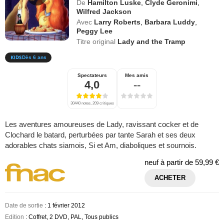
De
Hamilton Luske
,
Clyde Geronimi
,
Wilfred Jackson
Avec
Larry Roberts
,
Barbara Luddy
,
Peggy Lee
Titre original
Lady and the Tramp
Dès 6 ans
Spectateurs
Mes amis
4,0
--
30440 notes, 209 critiques
Les aventures amoureuses de Lady, ravissant cocker et de
Clochard le batard, perturbées par tante Sarah et ses deux
adorables chats siamois, Si et Am, diaboliques et sournois.
neuf à partir de
59,99 €
ACHETER
Date de sortie
: 1 février 2012
Edition
: Coffret, 2 DVD, PAL, Tous publics