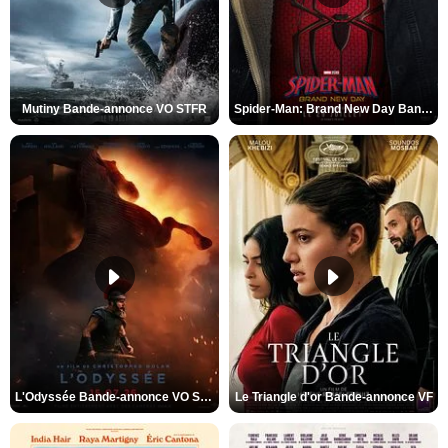
Mutiny Bande-annonce VO STFR
Spider-Man: Brand New Day Bande-annonce VO STFR
L'Odyssée Bande-annonce VO STFR
Le Triangle d'or Bande-annonce VF