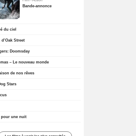
Film - Action
Bande-annonce
 du ciel
n d’Oak Street
gers: Doomsday
ômas – Le nouveau monde
ison de nos rêves
og Stars
icus
 pour une nuit