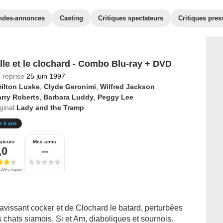
ndes-annonces
Casting
Critiques spectateurs
Critiques pres
lle et le clochard - Combo Blu-ray + DVD
 reprise
25 juin 1997
ilton Luske
,
Clyde Geronimi
,
Wilfred Jackson
rry Roberts
,
Barbara Luddy
,
Peggy Lee
iginal
Lady and the Tramp
s 6 ans
ateurs
Mes amis
,0
--
209 critiques
vissant cocker et de Clochard le batard, perturbées
 chats siamois, Si et Am, diaboliques et sournois.