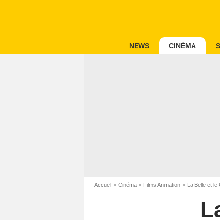
NEWS
CINÉMA
S
Accueil
Cinéma
Films Animation
La Belle et le
L