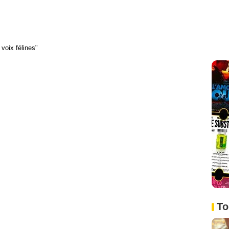
voix félines"
To