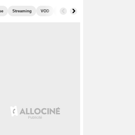
se
Streaming
VOD
Photos
Blu-Ray, DVD
Musique