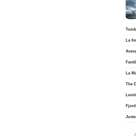
Tombé
La fi
Aven
Fant
La Ma
The D
Levit
Fjord
Juste