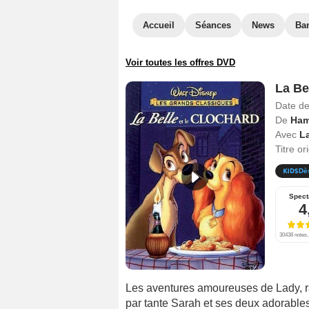
Accueil
Séances
News
Ba
Voir toutes les offres DVD
La Be
Date de
De
Ham
Avec
La
Titre or
Dè
Spect
4
30438 notes, 
Les aventures amoureuses de Lady, ra
par tante Sarah et ses deux adorables