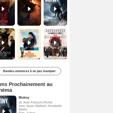
Le Triangle d'or Bande-annonce VF
Les Matins merveilleux Bande-annonce VF
De la Comédie-Française Teaser VF
Bandes-annonces à ne pas manquer
lms Prochainement au
néma
Mutiny
de Jean-François Richet
avec Jason Statham, Annabelle
Wallis