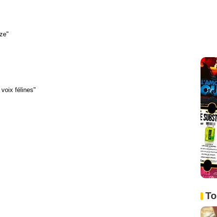
ze"
voix félines"
To