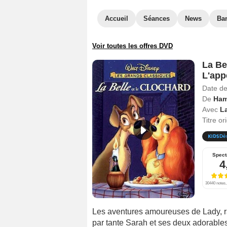
Accueil
Séances
News
Ba
Voir toutes les offres DVD
La Bel
L'appe
Date de
De
Ham
Avec
La
Titre or
Dè
Spect
4
30440 notes, 
Les aventures amoureuses de Lady, ra
par tante Sarah et ses deux adorables