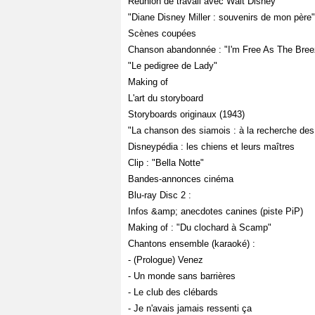
Réunion de travail avec Walt Disney
"Diane Disney Miller : souvenirs de mon père"
Scènes coupées
Chanson abandonnée : "I'm Free As The Bree
"Le pedigree de Lady"
Making of
L'art du storyboard
Storyboards originaux (1943)
"La chanson des siamois : à la recherche des 
Disneypédia : les chiens et leurs maîtres
Clip : "Bella Notte"
Bandes-annonces cinéma
Blu-ray Disc 2 :
Infos &amp; anecdotes canines (piste PiP)
Making of : "Du clochard à Scamp"
Chantons ensemble (karaoké) :
- (Prologue) Venez
- Un monde sans barrières
- Le club des clébards
- Je n'avais jamais ressenti ça