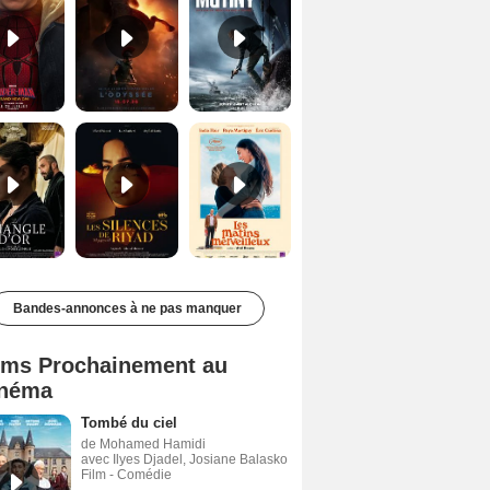
Le Triangle d'or Bande-annonce VF
Les Silences de Riyad Bande-annonce VO STFR
Les Matins merveilleux Bande-annonce VF
Bandes-annonces à ne pas manquer
lms Prochainement au
néma
Tombé du ciel
de Mohamed Hamidi
avec Ilyes Djadel, Josiane Balasko
Film - Comédie