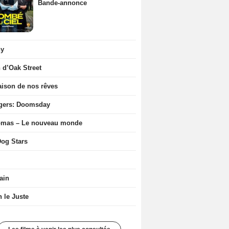
Bande-annonce
ny
n d’Oak Street
ison de nos rêves
gers: Doomsday
ômas – Le nouveau monde
og Stars
ain
n le Juste