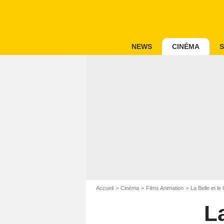
NEWS
CINÉMA
S
Accueil
Cinéma
Films Animation
La Belle et le
L