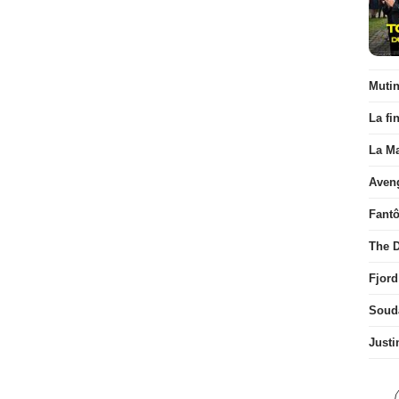
Muti
La fi
La Ma
Aven
Fant
The D
Fjord
Soud
Justi