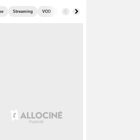
se
Streaming
VOD
Photos
Blu-Ray, DVD
Musique