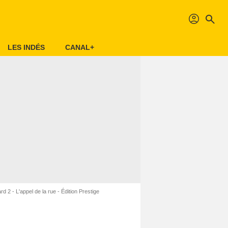
profil
search
LES INDÉS
CANAL+
rd 2 - L'appel de la rue - Édition Prestige