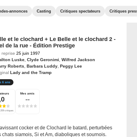
ndes-annonces
Casting
Critiques spectateurs
Critiques pres
le et le clochard + Le Belle et le clochard 2 -
l de la rue - Édition Prestige
 reprise
25 juin 1997
ilton Luske
,
Clyde Geronimi
,
Wilfred Jackson
rry Roberts
,
Barbara Luddy
,
Peggy Lee
iginal
Lady and the Tramp
s 6 ans
ateurs
Mes amis
,0
--
209 critiques
vissant cocker et de Clochard le batard, perturbées
 chats siamois, Si et Am, diaboliques et sournois.