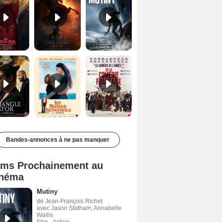
Le Triangle d'or Bande-annonce VF
Les Matins merveilleux Bande-annonce VF
De la Comédie-Française Teaser VF
Bandes-annonces à ne pas manquer
lms Prochainement au
néma
Mutiny
de Jean-François Richet
avec Jason Statham, Annabelle
Wallis