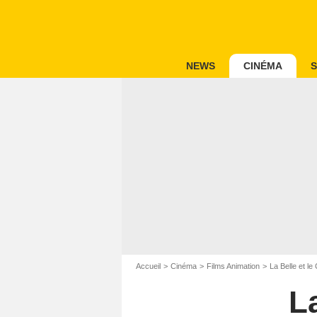
NEWS
CINÉMA
S
Accueil
Cinéma
Films Animation
La Belle et le
L