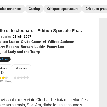
ndes-annonces
Casting
Critiques spectateurs
Critiques pres
lle et le clochard - Edition Spéciale Fnac
 reprise
25 juin 1997
ilton Luske
,
Clyde Geronimi
,
Wilfred Jackson
rry Roberts
,
Barbara Luddy
,
Peggy Lee
iginal
Lady and the Tramp
s 6 ans
ateurs
Mes amis
,0
--
209 critiques
vissant cocker et de Clochard le batard, perturbées
 chats siamois, Si et Am, diaboliques et sournois.