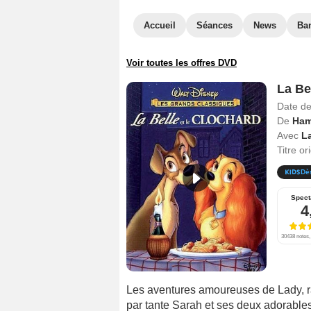
Accueil
Séances
News
Ba
Voir toutes les offres DVD
La Be
Date de
De
Ham
Avec
La
Titre or
Dè
Spect
4
30438 notes, 
Les aventures amoureuses de Lady, ra
par tante Sarah et ses deux adorables