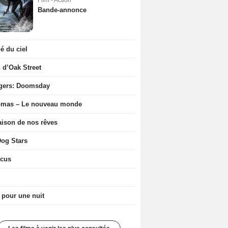
Film - Action
Bande-annonce
 du ciel
n d’Oak Street
gers: Doomsday
ômas – Le nouveau monde
ison de nos rêves
og Stars
icus
 pour une nuit