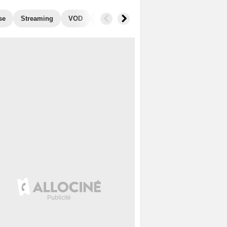
se
Streaming
VOD
Photos
Blu-Ray, DVD
Musique