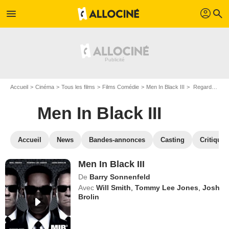
profil
menu
search
Accueil
Cinéma
Tous les films
Films Comédie
Men In Black III
Regarder Men In Black III en SVOD
Men In Black III
Accueil
News
Bandes-annonces
Casting
Critiques
Men In Black III
De
Barry Sonnenfeld
Avec
Will Smith
,
Tommy Lee Jones
,
Josh
Brolin