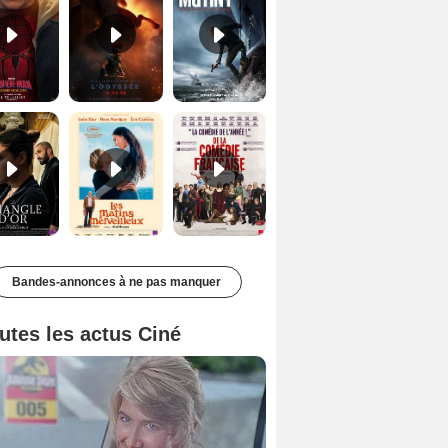
Le Triangle d'or Bande-annonce VF
Les Matins merveilleux Bande-annonce VF
De la Comédie-Française Teaser VF
Bandes-annonces à ne pas manquer
utes les actus Ciné