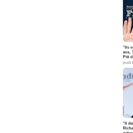
"Ils 
ans, 
Pitt 
jeudi 
"Il é
Richa
acteu