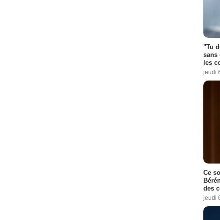
"Tu d
sans 
les c
jeudi 
Ce so
Bérén
des 
jeudi 