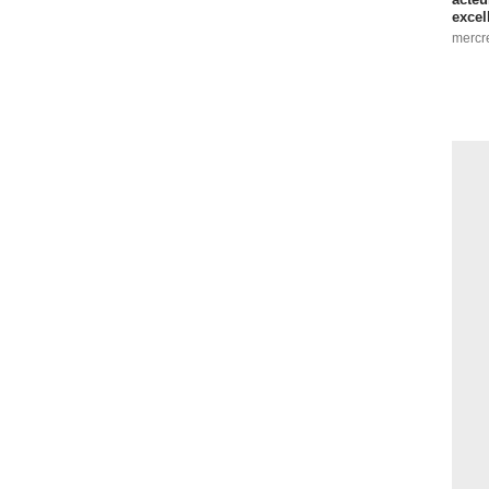
excel
mercr