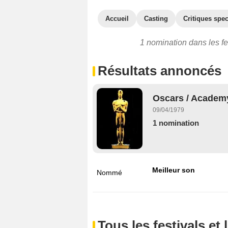
Accueil
Casting
Critiques spec
1 nomination dans les fe
Résultats annoncés
Oscars / Academy
09/04/1979
1 nomination
Meilleur son
Nommé
Tous les festivals e