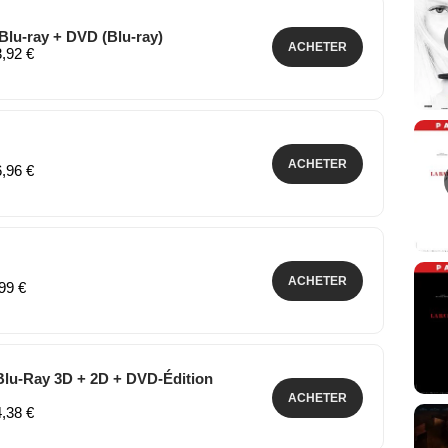
Blu-ray + DVD (Blu-ray)
ACHETER
3,92 €
ACHETER
6,96 €
ACHETER
,99 €
lu-Ray 3D + 2D + DVD-Édition
ACHETER
4,38 €