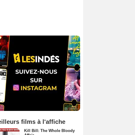
illeurs films à l'affiche
Kill Bill: The Whole Bloody