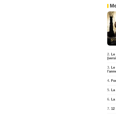
Me
2.
Le 
(vers
3.
Le
l'ann
4.
Fo
5.
La 
6.
La 
7.
12