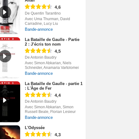
Affair
4,6
De Quentin Tarantino
Avec Uma Thurman, David
Carradine, Lucy Liu
Bande-annonce
La Bataille de Gaulle - Partie
2 : J’écris ton nom
4,5
De Antonin Baudry
Avec Simon Abkarian, Niels
Schneider, Anamaria Vartolomei
Bande-annonce
La Bataille de Gaulle - partie 1
: L'Âge de Fer
4,4
De Antonin Baudry
Avec Simon Abkarian, Simon
Russell Beale, Florian Lesieur
Bande-annonce
L'Odyssée
4,3