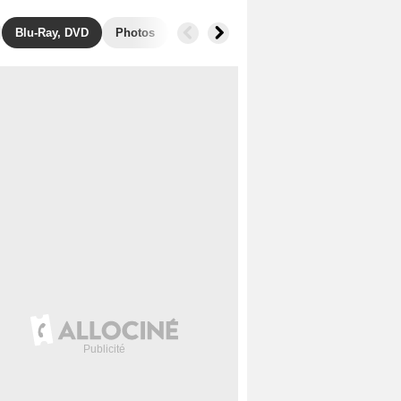
Blu-Ray, DVD
Photos
Musique
Secrets de tournage
B