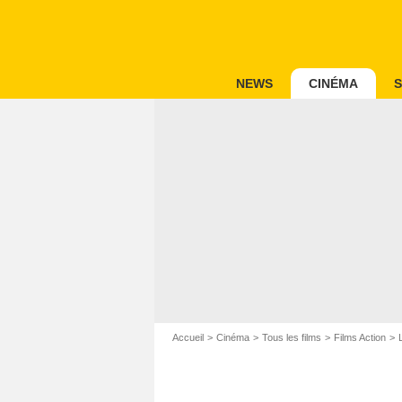
NEWS
CINÉMA
S
Accueil
Cinéma
Tous les films
Films Action